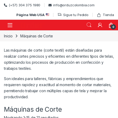
Skip to navigation
Skip to content
(+57) 304 375 1980
info@orduzcolombia.com
Página Web USA
Sigue tu Pedido
Tienda
0
Inicio
Máquinas de Corte
)
Las máquinas de corte (corte textil) están diseñadas para
realizar cortes precisos y eficientes en diferentes tipos de telas,
optimizando los procesos de producción en confección y
trabajos textiles.
Son ideales para talleres, fábricas y emprendimientos que
requieren rapidez y exactitud al momento de cortar materiales,
permitiendo trabajar con múltiples capas de tela y mejorar la
productividad.
Máquinas de Corte
Ordenado por popularidad
Mostrando 1–15 de 21 resultados