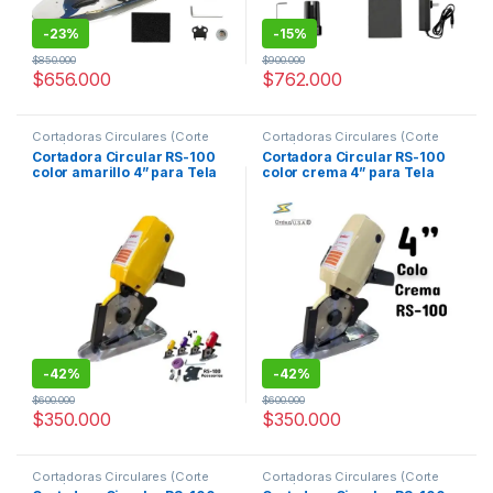
-
23%
-
15%
$
850.000
$
900.000
$
656.000
$
762.000
Cortadoras Circulares (Corte
Cortadoras Circulares (Corte
Textil)
,
Sin categorizar
Textil)
,
Sin categorizar
Cortadora Circular RS-100
Cortadora Circular RS-100
color amarillo 4” para Tela
color crema 4” para Tela
Industrial – OR-100 Orduz
Industrial – OR-100 Orduz
-
42%
-
42%
$
600.000
$
600.000
$
350.000
$
350.000
Cortadoras Circulares (Corte
Cortadoras Circulares (Corte
Textil)
,
Sin categorizar
Textil)
,
Sin categorizar