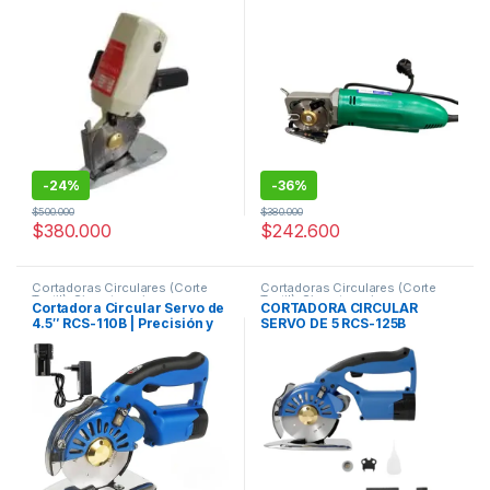
-
24%
-
36%
$
500.000
$
380.000
$
380.000
$
242.600
Cortadoras Circulares (Corte
Cortadoras Circulares (Corte
Textil)
,
Sin categorizar
Textil)
,
Sin categorizar
Cortadora Circular Servo de
CORTADORA CIRCULAR
4.5″ RCS-110B | Precisión y
SERVO DE 5 RCS-125B
Potencia para Corte Textil
Profesional