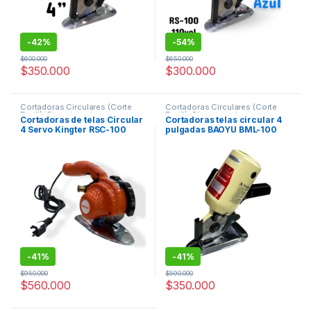
-
42%
-
54%
$
600.000
$
650.000
$
350.000
$
300.000
Cortadoras Circulares (Corte
Cortadoras Circulares (Corte
Textil)
,
Sin categorizar
Textil)
,
Sin categorizar
Cortadoras de telas Circular
Cortadoras telas circular 4
4 Servo Kingter RSC-100
pulgadas BAOYU BML-100
550W
-
41%
-
41%
$
950.000
$
590.000
$
560.000
$
350.000