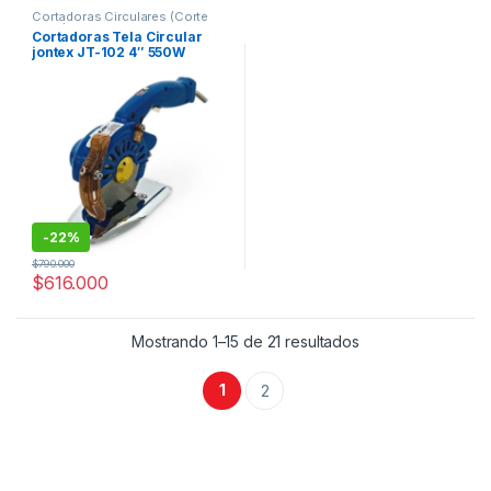
Cortadoras Circulares (Corte
Textil)
,
Sin categorizar
Cortadoras Tela Circular
jontex JT-102 4″ 550W
-
22%
$
790.000
$
616.000
Ordenado por pop
Mostrando 1–15 de 21 resultados
1
2