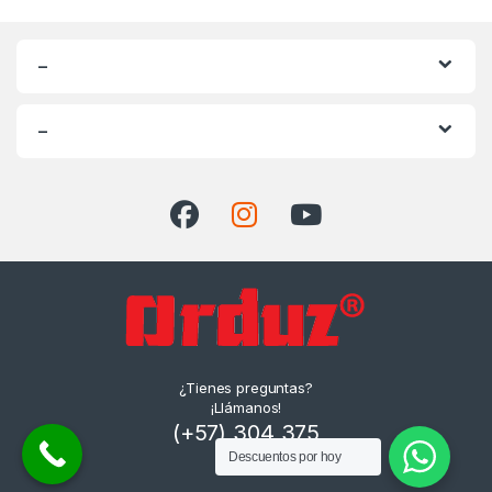
–
–
¿Tienes preguntas?
¡Llámanos!
(+57) 304 375
Descuentos por hoy
1980