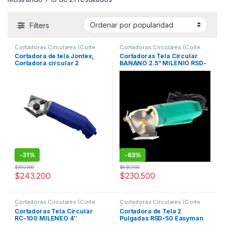
Filters
Cortadoras Circulares (Corte
Cortadoras Circulares (Corte
Textil)
,
Sin categorizar
Textil)
,
Sin categorizar
Cortadora de tela Jontex,
Cortadoras Tela Circular
Cortadora circular 2
BANANO 2.5” MILENIO RSD-
pulgadas, Herramienta textil
70
industrial, Corte de tela
preciso, Maquinaria para
confección, Equipos de
corte textil, Cortadora JT-
RSD50, Jontex Colombia,
Cortadora de tela compacta,
Herramienta para sastrería
-
31%
-
63%
$
350.000
$
630.500
$
243.200
$
230.500
Cortadoras Circulares (Corte
Cortadoras Circulares (Corte
Textil)
,
Sin categorizar
Textil)
,
Sin categorizar
Cortadoras Tela Circular
Cortadora de Tela 2
RC-100 MILENEO 4″
Pulgadas RSD-50 Easyman