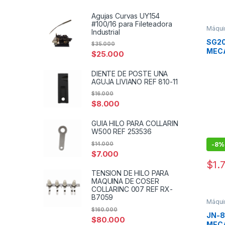
Agujas Curvas UY154
#100/16 para Fileteadora
Máquin
Industrial
Máquin
SG20
$
35.000
MEC
$
25.000
AHO
DIENTE DE POSTE UNA
AGUJA LIVIANO REF 810-11
$
16.000
$
8.000
GUIA HILO PARA COLLARIN
W500 REF 253536
$
14.000
-
8%
$
7.000
$
1.
TENSION DE HILO PARA
MAQUINA DE COSER
COLLARINC 007 REF RX-
B7059
Máquin
Máquin
$
160.000
JN-8
$
80.000
MECA