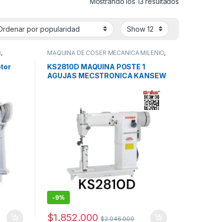
Ordenado por
Mostrando los 13 resultados
)
,
MAQUINA DE COSER MECANICA MILENIO
,
Máquina de Poste (Costura Recta)
,
Máquinas de Coser Industriales
tor
KS2810D MAQUINA POSTE 1
AGUJAS MECSTRONICA KANSEW
-
9%
$
1.852.000
$
2.046.000