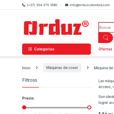
Skip to navigation
Skip to content
(+57) 304 375 1980
info@orduzcolombia.com
Search f
Categorías
Ofertas
Inicio
Máquinas de coser
Máquina de 
Filtross
Las máqui
acceso, 
Son ideal
Precio
lograr a