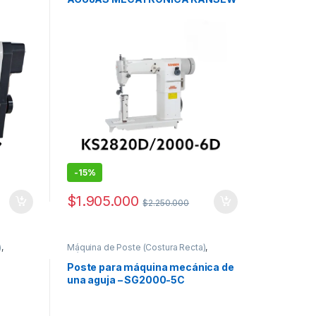
-
15%
$
1.905.000
$
2.250.000
)
,
Máquina de Poste (Costura Recta)
,
Máquinas de Coser Industriales
Poste para máquina mecánica de
una aguja – SG2000-5C