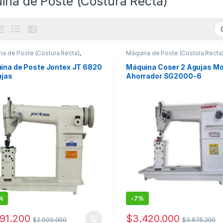
ina de Poste (Costura Recta)
a de Poste (Costura Recta)
,
Máquina de Poste (Costura Recta
as de Coser Industriales
Máquinas de Coser Industriales
ina de Poste Jontex JT 6820
Máquina Coser 2 Agujas Mo
ujas
Ahorrador SG2000-6
%
-
7%
191.200
$
3.420.000
$
2.900.000
$
3.675.200