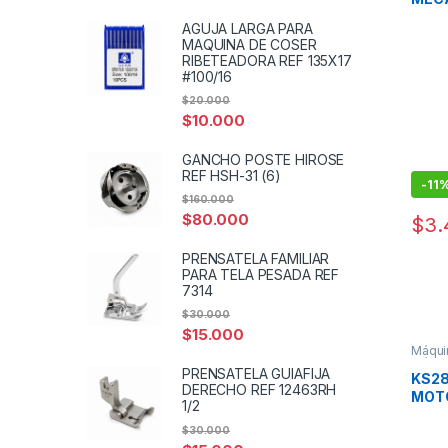
AGUJA LARGA PARA
MAQUINA DE COSER
RIBETEADORA REF 135X17
#100/16
$
20.000
$
10.000
GANCHO POSTE HIROSE
REF HSH-31 (6)
-
11
$
160.000
$
80.000
$
3.
PRENSATELA FAMILIAR
PARA TELA PESADA REF
7314
$
30.000
$
15.000
Máquin
Máquin
PRENSATELA GUIAFIJA
KS28
DERECHO REF 12463RH
MOT
1/2
$
30.000