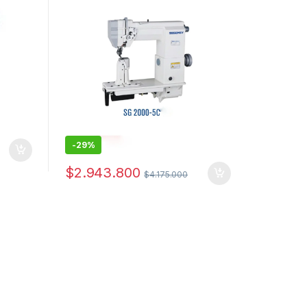
-
29%
$
2.943.800
$
4.175.000