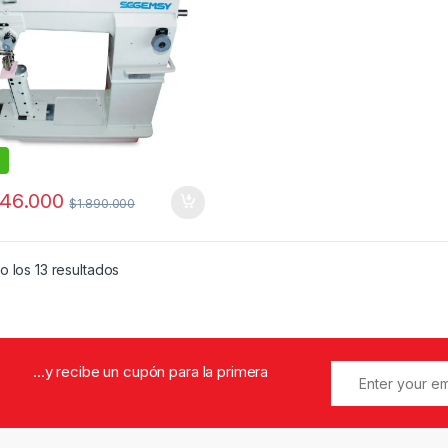
746.000
$
1.890.000
Ordenado por popularidad
 los 13 resultados
...y recibe un cupón para la primera