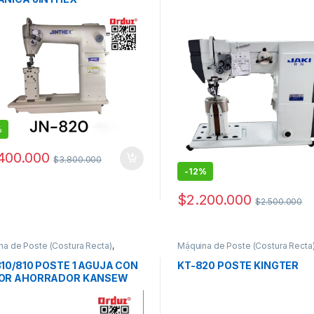
%
400.000
$
3.800.000
-
12%
$
2.200.000
$
2.500.000
a de Poste (Costura Recta)
,
Máquina de Poste (Costura Recta
as de Coser Industriales
Máquinas de Coser Industriales
10/810 POSTE 1 AGUJA CON
KT-820 POSTE KINGTER
OR AHORRADOR KANSEW