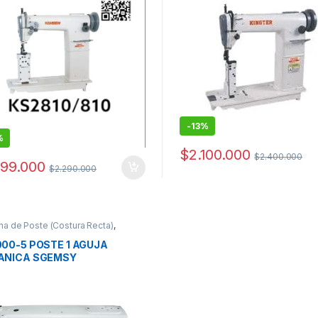
-
13%
%
$
2.100.000
$
2.400.000
799.000
$
2.290.000
a de Poste (Costura Recta)
,
as de Coser Industriales
00-5 POSTE 1 AGUJA
ANICA SGEMSY