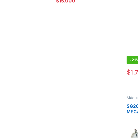
$
15.000
-
21
$
1.
Máquin
Máquin
SG20
MEC