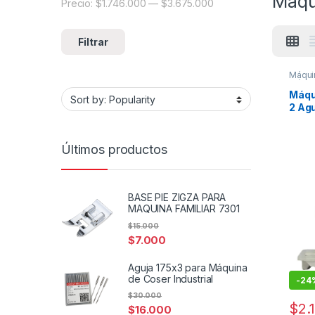
Máqu
Precio:
$1.746.000
—
$3.675.000
Precio mínimo
Precio máximo
Filtrar
Máquin
Máquin
Máqu
2 Ag
Últimos productos
BASE PIE ZIGZA PARA
MAQUINA FAMILIAR 7301
$
15.000
$
7.000
Aguja 175x3 para Máquina
de Coser Industrial
-
24
$
30.000
$
2.
$
16.000