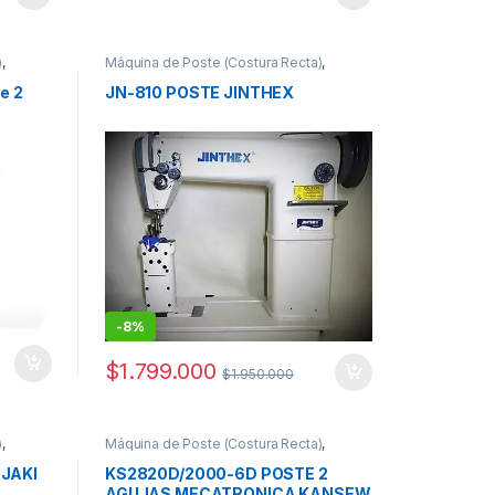
)
,
Máquina de Poste (Costura Recta)
,
Máquinas de Coser Industriales
e 2
JN-810 POSTE JINTHEX
-
8%
$
1.799.000
$
1.950.000
)
,
Máquina de Poste (Costura Recta)
,
Máquinas de Coser Industriales
 JAKI
KS2820D/2000-6D POSTE 2
AGUJAS MECATRONICA KANSEW