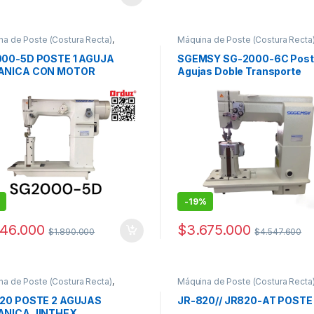
a de Poste (Costura Recta)
,
Máquina de Poste (Costura Recta
as de Coser Industriales
Máquinas de Coser Industriales
00-5D POSTE 1 AGUJA
SGEMSY SG-2000-6C Post
ANICA CON MOTOR
Agujas Doble Transporte
RRADOR SGEMSY
-
19%
746.000
$
3.675.000
$
1.890.000
$
4.547.600
a de Poste (Costura Recta)
,
Máquina de Poste (Costura Recta
as de Coser Industriales
Máquinas de Coser Industriales
20 POSTE 2 AGUJAS
JR-820// JR820-AT POSTE
NICA JINTHEX