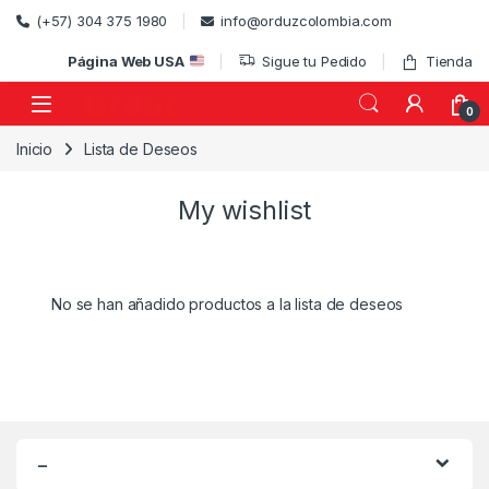
Skip to navigation
Skip to content
(+57) 304 375 1980
info@orduzcolombia.com
Página Web USA
Sigue tu Pedido
Tienda
0
Inicio
Lista de Deseos
)
My wishlist
No se han añadido productos a la lista de deseos
–