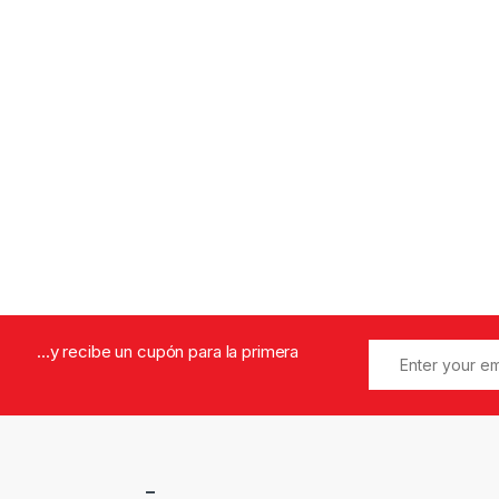
...y recibe un cupón para la primera
–