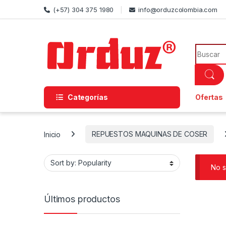
Skip to navigation
Skip to content
(+57) 304 375 1980
info@orduzcolombia.com
Search f
Categorías
Ofertas
Inicio
REPUESTOS MAQUINAS DE COSER
No s
Últimos productos