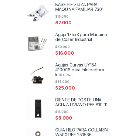
BASE PIE ZIGZA PARA
MAQUINA FAMILIAR 7301
$
15.000
$
7.000
Aguja 175x3 para Máquina
de Coser Industrial
$
30.000
$
16.000
Agujas Curvas UY154
#100/16 para Fileteadora
Industrial
$
35.000
$
25.000
DIENTE DE POSTE UNA
AGUJA LIVIANO REF 810-11
$
16.000
$
8.000
GUIA HILO PARA COLLARIN
W500 REF 253536