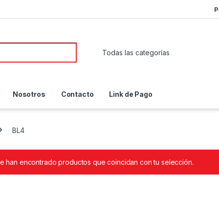
P
or:
Nosotros
Contacto
Link de Pago
BL4
e han encontrado productos que coincidan con tu selección.