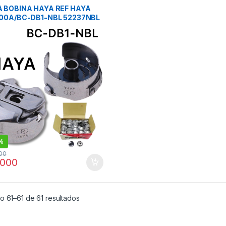
tos para Planas industriales
 BOBINA HAYA REF HAYA
00A/BC-DB1-NBL 52237NBL
%
00
.000
Ordenado por popularidad
o 61–61 de 61 resultados