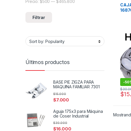
Repues
Precio:
$500
—
$465.800
Precio mínimo
Precio máximo
CAJA
1687
Filtrar
Últimos productos
BASE PIE ZIGZA PARA
-
50
MAQUINA FAMILIAR 7301
$
30.0
$
15
$
15.000
$
7.000
Aguja 175x3 para Máquina
Mostrand
de Coser Industrial
$
30.000
$
16.000