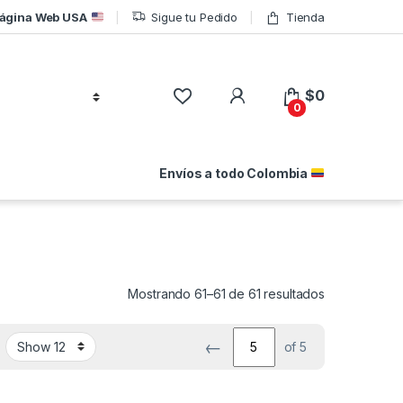
ágina Web USA
Sigue tu Pedido
Tienda
$
0
0
Envíos a todo Colombia
Ordenado por
Mostrando 61–61 de 61 resultados
←
of 5