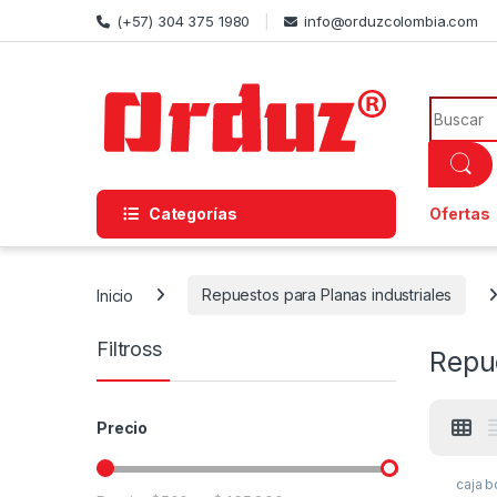
Skip to navigation
Skip to content
(+57) 304 375 1980
info@orduzcolombia.com
Search f
Categorías
Ofertas
Inicio
Repuestos para Planas industriales
Filtross
Repue
Precio
caja b