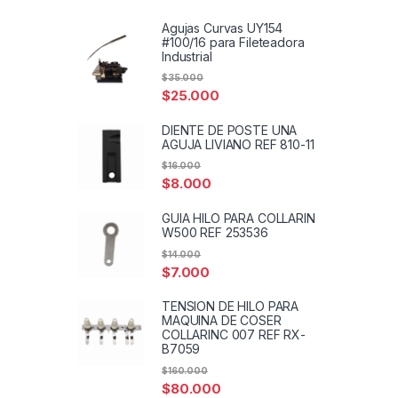
Agujas Curvas UY154
#100/16 para Fileteadora
Industrial
$
35.000
$
25.000
DIENTE DE POSTE UNA
AGUJA LIVIANO REF 810-11
$
16.000
$
8.000
GUIA HILO PARA COLLARIN
W500 REF 253536
$
14.000
$
7.000
TENSION DE HILO PARA
MAQUINA DE COSER
COLLARINC 007 REF RX-
B7059
$
160.000
$
80.000