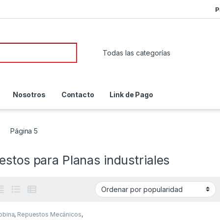
P
or:
Nosotros
Contacto
Link de Pago
Página 5
stos para Planas industriales
obina
,
Repuestos Mecánicos
,