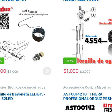
FILETEADORA MAQUINA DE
COSER
%
-
67%
500
$
1.000
$
5.000
$
3.000
stos Eléctricos de maquinas de
Accesorios de Costura Maquinas
coser
illo de Bayoneta LED B15-
AST00142 10¨ TIJERA
-32LED
PROFESIONAL ORDUZ PES