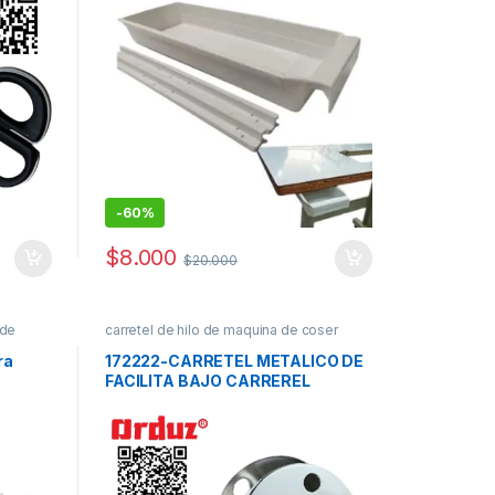
-
60%
$
8.000
$
20.000
 de
carretel de hilo de maquina de coser
puestos
ra
172222-CARRETEL METALICO DE
FACILITA BAJO CARREREL
BAJITO SINGER ZZ