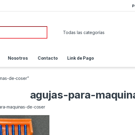
P
or:
Nosotros
Contacto
Link de Pago
inas-de-coser”
agujas-para-maquin
ara-maquinas-de-coser