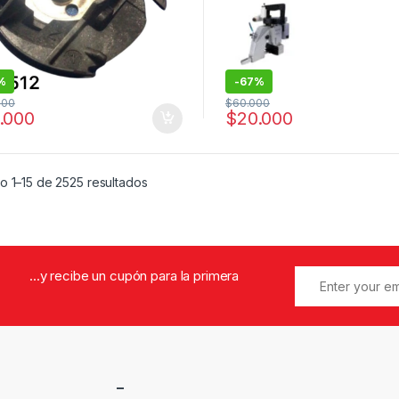
%
-
67%
000
$
60.000
.000
$
20.000
Ordenado por popularidad
o 1–15 de 2525 resultados
...y recibe un cupón para la primera
–