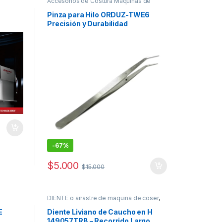
Accesorios de Costura Maquinas de
coser
Pinza para Hilo ORDUZ-TWE6
Precisión y Durabilidad
-
67%
$
5.000
$
15.000
DIENTE o arrastre de maquina de coser
,
REPUESTOS MAQUINAS DE COSER
,
Repuestos Mecánicos
E
Diente Liviano de Caucho en H
149057TRB – Recorrido Largo