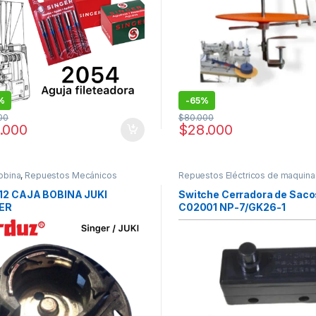
%
-
65%
00
$
80.000
.000
$
28.000
obina
,
Repuestos Mecánicos
Repuestos Eléctricos de maquina
coser
,
Repuestos y Accesorios
(Cerradora de Costales)
12 CAJA BOBINA JUKI
Switche Cerradora de Saco
ER
C02001 NP-7/GK26-1