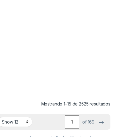
Ordenado por
Mostrando 1–15 de 2525 resultados
→
of 169