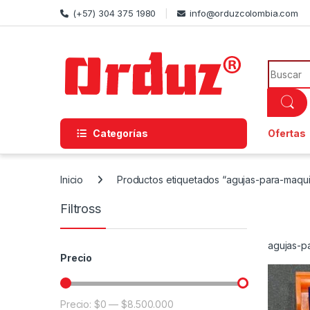
Skip to navigation
Skip to content
(+57) 304 375 1980
info@orduzcolombia.com
Search f
Categorías
Ofertas
Inicio
Productos etiquetados “agujas-para-maqu
Filtross
agujas-p
Precio
Precio:
$0
—
$8.500.000
Precio mínimo
Precio máximo