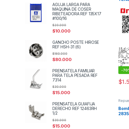
AGUJA LARGA PARA
MAQUINA DE COSER
RIBETEADORA REF 135X17
#100/16
$
20.000
$
10.000
GANCHO POSTE HIROSE
REF HSH-31 (6)
$
160.000
$
80.000
-
70
PRENSATELA FAMILIAR
PARA TELA PESADA REF
7314
$
1.
$
30.000
$
15.000
Repue
PRENSATELA GUIAFIJA
coser
Bomb
DERECHO REF 12463RH
1/2
2835
$
30.000
$
15.000