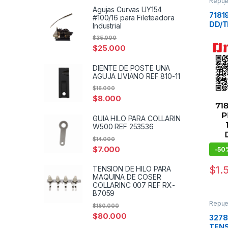
Repue
Mecán
Agujas Curvas UY154
Repues
7181
#100/16 para Fileteadora
DD/T
Industrial
TRES
$
35.000
$
25.000
DIENTE DE POSTE UNA
AGUJA LIVIANO REF 810-11
$
16.000
$
8.000
GUIA HILO PARA COLLARIN
W500 REF 253536
$
14.000
$
7.000
-
50
$
1.
TENSION DE HILO PARA
MAQUINA DE COSER
COLLARINC 007 REF RX-
B7059
Repue
$
160.000
Mecán
$
80.000
3278
TENS