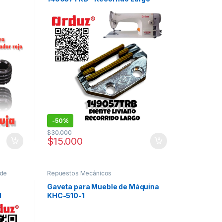
para Máquina de Coser
-
50%
$
30.000
$
15.000
 de
Repuestos Mecánicos
Gaveta para Mueble de Máquina
H
KHC-510-1