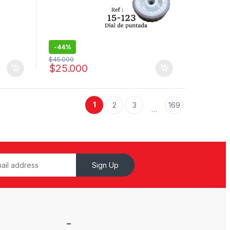
-
44%
$
45.000
$
25.000
1
2
3
169
…
Sign Up
–