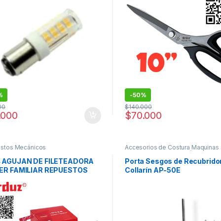
%
-
50%
00
$
140.000
.000
$
70.000
stos Mecánicos
Accesorios de Costura Maquinas
coser
,
Repuestos Mecánicos
,
Re
para Recubridoras Industriales
 AGUJAN DE FILETEADORA
Porta Sesgos de Recubrido
ER FAMILIAR REPUESTOS
Collarín AP-50E