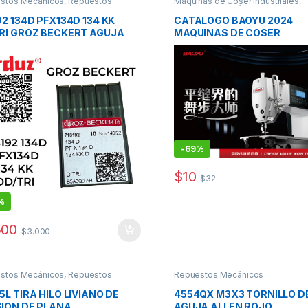
stos Mecánicos
,
Repuestos
Máquinas de Coser Industriales
,
icos / Accesorios de Costura
,
Repuestos Mecánicos
tos para Máquinas Industriales
92 134D PFX134D 134 KK
CATALOGO BAOYU 2024
RI GROZ BECKERT AGUJA
MAQUINAS DE COSER
 FILOS REPUESTO
-
69%
$
10
$
32
%
500
$
3.000
stos Mecánicos
,
Repuestos
Repuestos Mecánicos
icos / Accesorios de Costura
5L TIRA HILO LIVIANO DE
4554QX M3X3 TORNILLO D
ION DE PLANA
AGUJA ALLEN ROJO