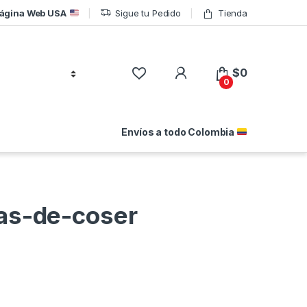
ágina Web USA
Sigue tu Pedido
Tienda
$
0
0
Envíos a todo Colombia
as-de-coser