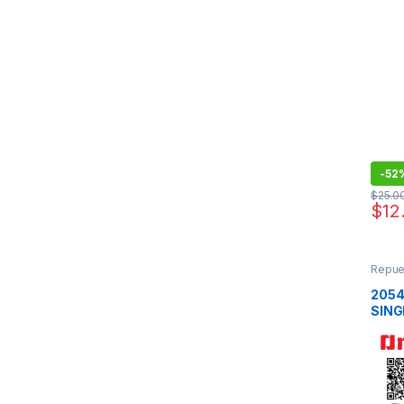
-
52
$
25.0
$
12
Repue
2054
SING