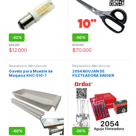
-
52%
-
50%
$
25.000
$
140.000
$
12.000
$
70.000
Repuestos Mecánicos
Repuestos Mecánicos
Gaveta para Mueble de
2054 AGUJAN DE
Máquina KHC-510-1
FILETEADORA SINGER
FAMILIAR REPUESTOS
-
60%
-
50%