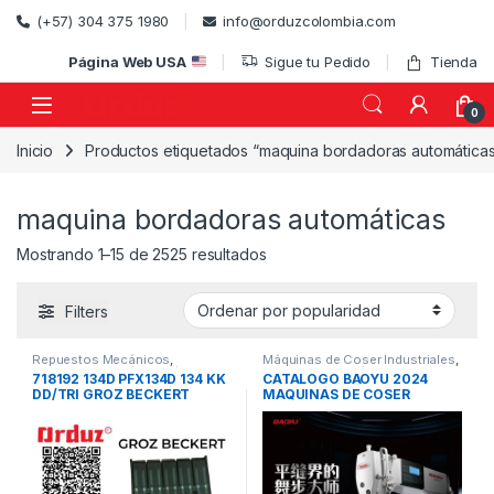
Skip to navigation
Skip to content
(+57) 304 375 1980
info@orduzcolombia.com
Página Web USA
Sigue tu Pedido
Tienda
0
Inicio
Productos etiquetados “maquina bordadoras automática
)
maquina bordadoras automáticas
Ordenado por popularidad
Mostrando 1–15 de 2525 resultados
Filters
Repuestos Mecánicos
,
Máquinas de Coser Industriales
,
Repuestos Mecánicos /
Repuestos Mecánicos
718192 134D PFX134D 134 KK
CATALOGO BAOYU 2024
Accesorios de Costura
,
DD/TRI GROZ BECKERT
MAQUINAS DE COSER
Repuestos para Máquinas
Industriales
AGUJA TRES FILOS
REPUESTO