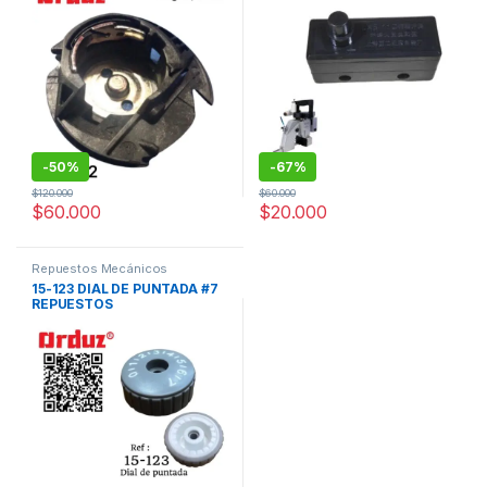
-
50%
-
67%
$
120.000
$
60.000
$
60.000
$
20.000
Repuestos Mecánicos
15-123 DIAL DE PUNTADA #7
REPUESTOS