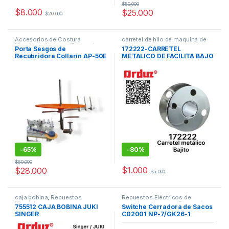
$
50.000
$
8.000
$
25.000
$
20.000
Accesorios de Costura
carretel de hilo de maquina de
Maquinas de coser
,
Repuestos
coser
Porta Sesgos de
172222-CARRETEL
Mecánicos
,
Repuestos para
Recubridora Collarín AP-50E
METALICO DE FACILITA BAJO
Recubridoras Industriales
CARREREL BAJITO SINGER
ZZ
-
65%
-
80%
$
80.000
$
1.000
$
28.000
$
5.000
caja bobina
,
Repuestos
Repuestos Eléctricos de
Mecánicos
maquinas de coser
,
Repuestos y
755512 CAJA BOBINA JUKI
Switche Cerradora de Sacos
Accesorios (Cerradora de
SINGER
C02001 NP-7/GK26-1
Costales)