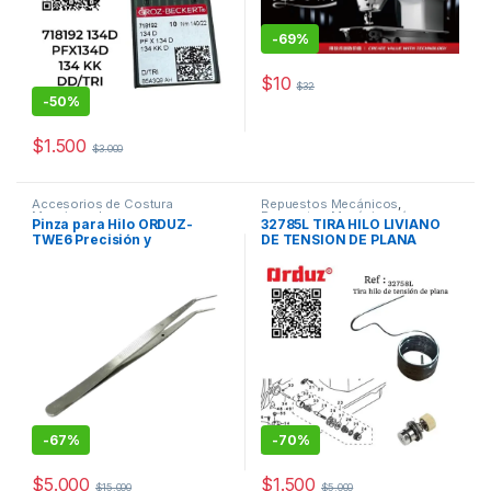
-
69%
$
10
$
32
-
50%
$
1.500
$
3.000
Accesorios de Costura
Repuestos Mecánicos
,
Maquinas de coser
Repuestos Mecánicos /
Pinza para Hilo ORDUZ-
32785L TIRA HILO LIVIANO
Accesorios de Costura
TWE6 Precisión y
DE TENSION DE PLANA
Durabilidad
-
67%
-
70%
$
5.000
$
1.500
$
15.000
$
5.000