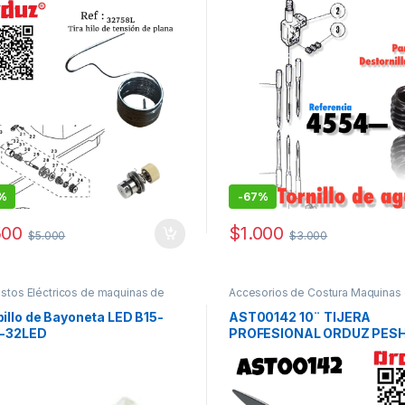
COSER
%
-
67%
500
$
1.000
$
5.000
$
3.000
stos Eléctricos de maquinas de
Accesorios de Costura Maquinas
coser
illo de Bayoneta LED B15-
AST00142 10¨ TIJERA
-32LED
PROFESIONAL ORDUZ PES