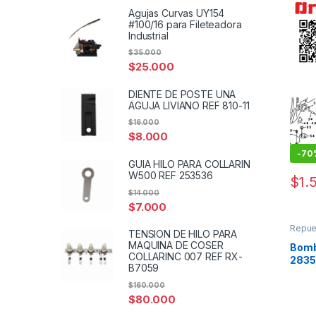
Agujas Curvas UY154
#100/16 para Fileteadora
Industrial
$
35.000
$
25.000
DIENTE DE POSTE UNA
AGUJA LIVIANO REF 810-11
$
16.000
$
8.000
-
70
GUIA HILO PARA COLLARIN
W500 REF 253536
$
1.
$
14.000
$
7.000
Repue
TENSION DE HILO PARA
coser
MAQUINA DE COSER
Bomb
COLLARINC 007 REF RX-
2835
B7059
$
160.000
$
80.000