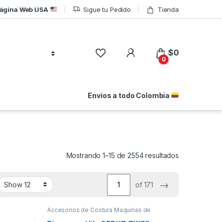
ágina Web USA
Sigue tu Pedido
Tienda
$
0
0
Envíos a todo Colombia
Ordenado por
Mostrando 1–15 de 2554 resultados
→
of 171
Accesorios de Costura Maquinas de
coser