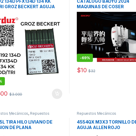
92 134D PFX134D 134 KK
CATALOGO BAOYU 2024
RI GROZ BECKERT AGUJA
MAQUINAS DE COSER
 FILOS REPUESTO
-
69%
$
10
$
32
%
500
$
3.000
stos Mecánicos
,
Repuestos
Repuestos Mecánicos
icos / Accesorios de Costura
5L TIRA HILO LIVIANO DE
4554QX M3X3 TORNILLO D
ION DE PLANA
AGUJA ALLEN ROJO
FILETEADORA MAQUINA DE