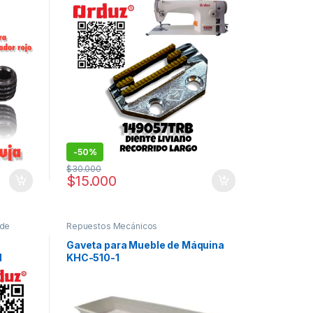
-
50%
$
30.000
$
15.000
 de
Repuestos Mecánicos
Gaveta para Mueble de Máquina
H
KHC-510-1