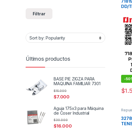
7181
DD/T
TRES
Filtrar
Últimos productos
BASE PIE ZIGZA PARA
-
50
MAQUINA FAMILIAR 7301
$
1.
$
15.000
$
7.000
Aguja 175x3 para Máquina
Repue
de Coser Industrial
Mecán
3278
$
30.000
TENS
$
16.000