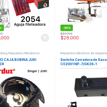
%
-
65%
00
$
80.000
.000
$
28.000
obina
,
Repuestos Mecánicos
Repuestos Eléctricos de maquina
coser
,
Repuestos y Accesorios
(Cerradora de Costales)
12 CAJA BOBINA JUKI
Switche Cerradora de Saco
ER
C02001 NP-7/GK26-1