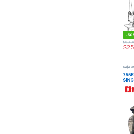
-
50
$
50.0
$
25
caja b
7555
SING