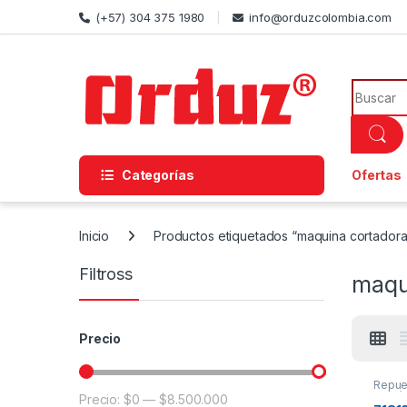
Skip to navigation
Skip to content
(+57) 304 375 1980
info@orduzcolombia.com
Search f
Categorías
Ofertas
Inicio
Productos etiquetados “maquina cortadora 
Filtross
maqui
Precio
Repue
Mecán
Precio:
$0
—
$8.500.000
Precio mínimo
Precio máximo
Repues