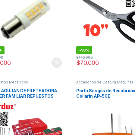
%
-
50%
00
$
140.000
.000
$
70.000
stos Mecánicos
Accesorios de Costura Maquinas
coser
,
Repuestos Mecánicos
,
Re
para Recubridoras Industriales
 AGUJAN DE FILETEADORA
Porta Sesgos de Recubrido
ER FAMILIAR REPUESTOS
Collarín AP-50E