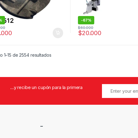
%
-
67%
000
$
60.000
.000
$
20.000
Ordenado por popularidad
o 1–15 de 2554 resultados
...y recibe un cupón para la primera
–