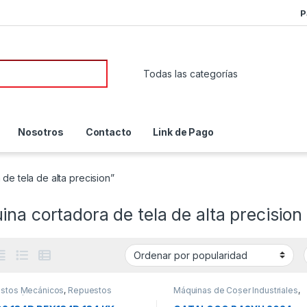
P
or:
Nosotros
Contacto
Link de Pago
de tela de alta precision”
na cortadora de tela de alta precision
stos Mecánicos
,
Repuestos
Máquinas de Coser Industriales
,
icos / Accesorios de Costura
,
Repuestos Mecánicos
tos para Máquinas Industriales