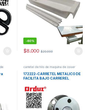
-
60%
$
8.000
$
20.000
 de
carretel de hilo de maquina de coser
puestos
ra
172222-CARRETEL METALICO DE
FACILITA BAJO CARREREL
BAJITO SINGER ZZ