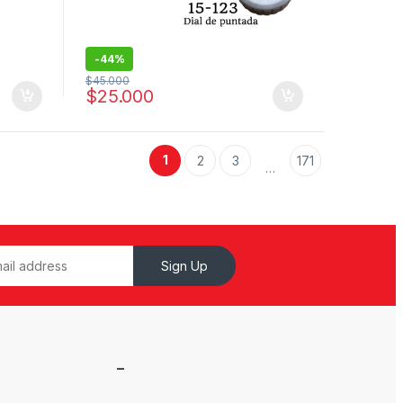
-
44%
$
45.000
$
25.000
1
2
3
171
…
Sign Up
–