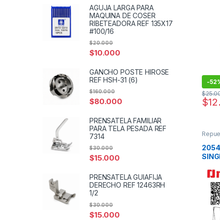
AGUJA LARGA PARA
MAQUINA DE COSER
RIBETEADORA REF 135X17
#100/16
$
20.000
$
10.000
GANCHO POSTE HIROSE
REF HSH-31 (6)
-
52
$
160.000
$
25.0
$
12
$
80.000
PRENSATELA FAMILIAR
PARA TELA PESADA REF
Repue
7314
2054
$
30.000
SING
$
15.000
PRENSATELA GUIAFIJA
DERECHO REF 12463RH
1/2
$
30.000
$
15.000