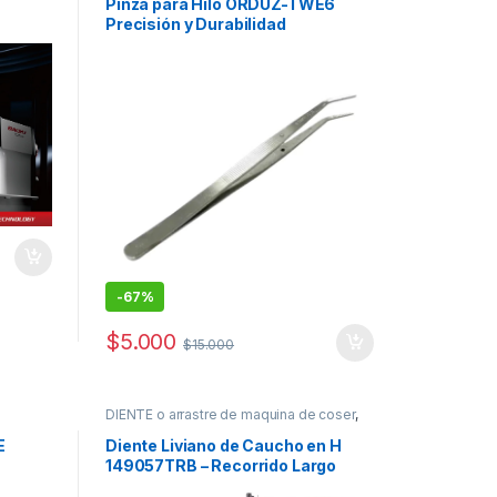
Pinza para Hilo ORDUZ-TWE6
Precisión y Durabilidad
-
67%
$
5.000
$
15.000
DIENTE o arrastre de maquina de coser
,
REPUESTOS MAQUINAS DE COSER
,
Repuestos Mecánicos
E
Diente Liviano de Caucho en H
149057TRB – Recorrido Largo
para Máquina de Coser