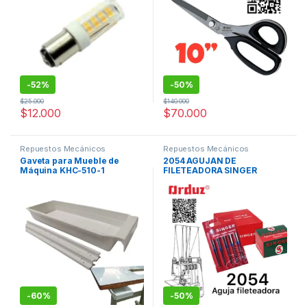
-
52%
-
50%
$
25.000
$
140.000
$
12.000
$
70.000
Repuestos Mecánicos
Repuestos Mecánicos
Gaveta para Mueble de
2054 AGUJAN DE
Máquina KHC-510-1
FILETEADORA SINGER
FAMILIAR REPUESTOS
-
60%
-
50%