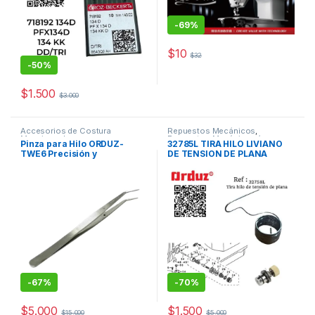
-
69%
$
10
$
32
-
50%
$
1.500
$
3.000
Accesorios de Costura
Repuestos Mecánicos
,
Maquinas de coser
Repuestos Mecánicos /
Pinza para Hilo ORDUZ-
32785L TIRA HILO LIVIANO
Accesorios de Costura
TWE6 Precisión y
DE TENSION DE PLANA
Durabilidad
-
67%
-
70%
$
5.000
$
1.500
$
15.000
$
5.000