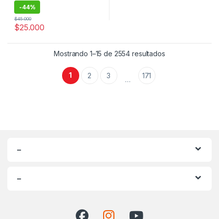
-
44%
$
45.000
$
25.000
Ordenado por po
Mostrando 1–15 de 2554 resultados
1
2
3
171
…
–
–