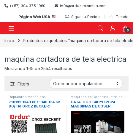
Skip to navigation
Skip to content
(+57) 304 375 1980
info@orduzcolombia.com
Página Web USA
Sigue tu Pedido
Tienda
0
Inicio
Productos etiquetados “maquina cortadora de tela electr
)
maquina cortadora de tela electrica
Ordenado por popularidad
Mostrando 1–15 de 2554 resultados
Filters
Repuestos Mecánicos
,
Máquinas de Coser Industriales
,
Repuestos Mecánicos /
Repuestos Mecánicos
718192 134D PFX134D 134 KK
CATALOGO BAOYU 2024
Accesorios de Costura
,
DD/TRI GROZ BECKERT
MAQUINAS DE COSER
Repuestos para Máquinas
Industriales
AGUJA TRES FILOS
REPUESTO