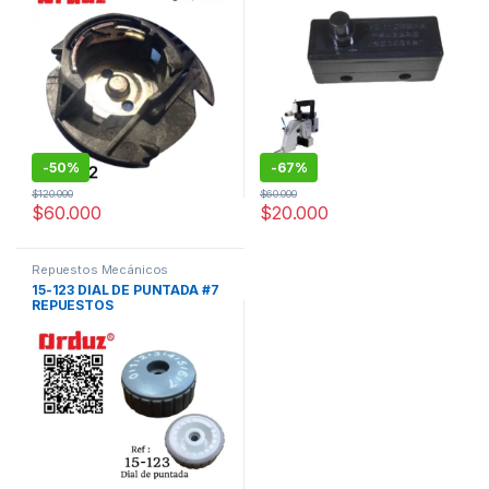
-
50%
-
67%
$
120.000
$
60.000
$
60.000
$
20.000
Repuestos Mecánicos
15-123 DIAL DE PUNTADA #7
REPUESTOS