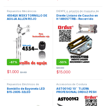
Repuestos Mecánicos
DIENTE o arrastre de maquina de
coser
,
REPUESTOS MAQUINAS
4554QX M3X3 TORNILLO DE
Diente Liviano de Caucho en
DE COSER
,
Repuestos
AGUJA ALLEN ROJO
H 149057TRB – Recorrido
Mecánicos
FILETEADORA MAQUINA DE
Largo para Máquina de
COSER
Coser
-
67%
-
50%
$
30.000
$
1.000
$
15.000
$
3.000
Repuestos Eléctricos de
Accesorios de Costura
maquinas de coser
Maquinas de coser
Bombillo de Bayoneta LED
AST00142 10¨ TIJERA
B15-2835-32LED
PROFESIONAL ORDUZ PESH