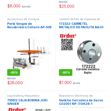
$
50.000
$
8.000
$
25.000
$
20.000
Accesorios de Costura
carretel de hilo de maquina de
Maquinas de coser
,
Repuestos
coser
Porta Sesgos de
172222-CARRETEL
Mecánicos
,
Repuestos para
Recubridora Collarín AP-50E
METALICO DE FACILITA BAJO
Recubridoras Industriales
CARREREL BAJITO SINGER
ZZ
-
65%
-
80%
$
80.000
$
1.000
$
28.000
$
5.000
caja bobina
,
Repuestos
Repuestos Eléctricos de
Mecánicos
maquinas de coser
,
Repuestos y
755512 CAJA BOBINA JUKI
Switche Cerradora de Sacos
Accesorios (Cerradora de
SINGER
C02001 NP-7/GK26-1
Costales)