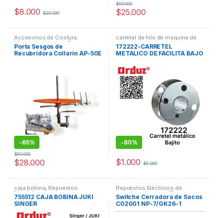
$
50.000
$
8.000
$
25.000
$
20.000
Accesorios de Costura
carretel de hilo de maquina de
Maquinas de coser
,
Repuestos
coser
Porta Sesgos de
172222-CARRETEL
Mecánicos
,
Repuestos para
Recubridora Collarín AP-50E
METALICO DE FACILITA BAJO
Recubridoras Industriales
CARREREL BAJITO SINGER
ZZ
-
65%
-
80%
$
80.000
$
1.000
$
28.000
$
5.000
caja bobina
,
Repuestos
Repuestos Eléctricos de
Mecánicos
maquinas de coser
,
Repuestos y
755512 CAJA BOBINA JUKI
Switche Cerradora de Sacos
Accesorios (Cerradora de
SINGER
C02001 NP-7/GK26-1
Costales)