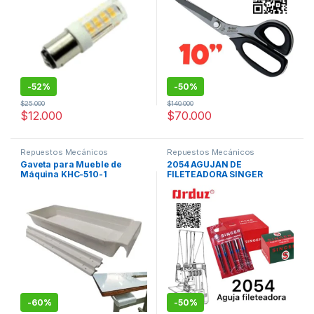
-
52%
-
50%
$
25.000
$
140.000
$
12.000
$
70.000
Repuestos Mecánicos
Repuestos Mecánicos
Gaveta para Mueble de
2054 AGUJAN DE
Máquina KHC-510-1
FILETEADORA SINGER
FAMILIAR REPUESTOS
-
60%
-
50%