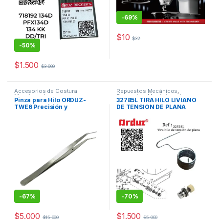
-
69%
$
10
$
32
-
50%
$
1.500
$
3.000
Accesorios de Costura
Repuestos Mecánicos
,
Maquinas de coser
Repuestos Mecánicos /
Pinza para Hilo ORDUZ-
32785L TIRA HILO LIVIANO
Accesorios de Costura
TWE6 Precisión y
DE TENSION DE PLANA
Durabilidad
-
67%
-
70%
$
5.000
$
1.500
$
15.000
$
5.000