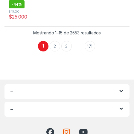
-
44%
$
45.000
$
25.000
Ordenado por po
Mostrando 1–15 de 2553 resultados
1
2
3
171
…
–
–