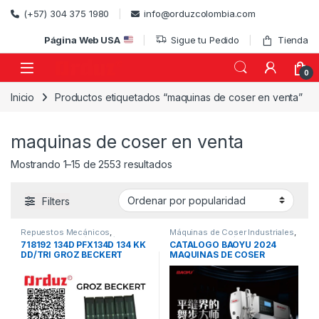
Skip to navigation
Skip to content
(+57) 304 375 1980
info@orduzcolombia.com
Página Web USA
Sigue tu Pedido
Tienda
0
Inicio
Productos etiquetados “maquinas de coser en venta”
)
maquinas de coser en venta
Ordenado por popularidad
Mostrando 1–15 de 2553 resultados
Filters
Repuestos Mecánicos
,
Máquinas de Coser Industriales
,
Repuestos Mecánicos /
Repuestos Mecánicos
718192 134D PFX134D 134 KK
CATALOGO BAOYU 2024
Accesorios de Costura
,
DD/TRI GROZ BECKERT
MAQUINAS DE COSER
Repuestos para Máquinas
Industriales
AGUJA TRES FILOS
REPUESTO