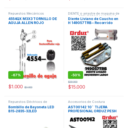
Repuestos Mecánicos
DIENTE o arrastre de maquina de
coser
,
REPUESTOS MAQUINAS
4554QX M3X3 TORNILLO DE
Diente Liviano de Caucho en
DE COSER
,
Repuestos
AGUJA ALLEN ROJO
H 149057TRB – Recorrido
Mecánicos
FILETEADORA MAQUINA DE
Largo para Máquina de
COSER
Coser
-
67%
-
50%
$
30.000
$
1.000
$
15.000
$
3.000
Repuestos Eléctricos de
Accesorios de Costura
maquinas de coser
Maquinas de coser
Bombillo de Bayoneta LED
AST00142 10¨ TIJERA
B15-2835-32LED
PROFESIONAL ORDUZ PESH