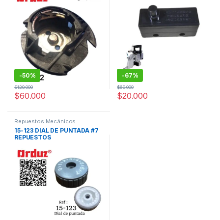
-
50%
-
67%
$
120.000
$
60.000
$
60.000
$
20.000
Repuestos Mecánicos
15-123 DIAL DE PUNTADA #7
REPUESTOS