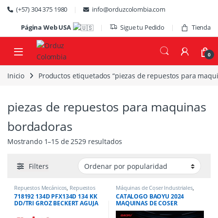
Skip to navigation
Skip to content
(+57) 304 375 1980
info@orduzcolombia.com
Página Web USA
Sigue tu Pedido
Tienda
0
Inicio
Productos etiquetados “piezas de repuestos para maqu
s)
piezas de repuestos para maquinas
bordadoras
Ordenado por popularidad
Mostrando 1–15 de 2529 resultados
Filters
Repuestos Mecánicos
,
Repuestos
Máquinas de Coser Industriales
,
Mecánicos / Accesorios de Costura
,
Repuestos Mecánicos
718192 134D PFX134D 134 KK
CATALOGO BAOYU 2024
Repuestos para Máquinas
DD/TRI GROZ BECKERT AGUJA
MAQUINAS DE COSER
Industriales
TRES FILOS REPUESTO