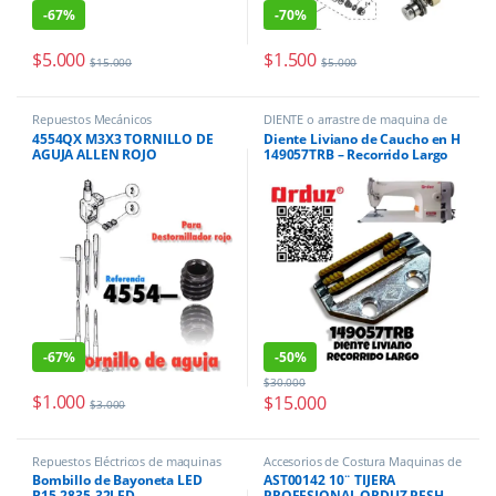
-
67%
-
70%
$
5.000
$
1.500
$
15.000
$
5.000
Repuestos Mecánicos
DIENTE o arrastre de maquina de
coser
,
REPUESTOS MAQUINAS DE
4554QX M3X3 TORNILLO DE
Diente Liviano de Caucho en H
COSER
,
Repuestos Mecánicos
AGUJA ALLEN ROJO
149057TRB – Recorrido Largo
FILETEADORA MAQUINA DE
para Máquina de Coser
COSER
-
67%
-
50%
$
30.000
$
1.000
$
15.000
$
3.000
Repuestos Eléctricos de maquinas
Accesorios de Costura Maquinas de
de coser
coser
Bombillo de Bayoneta LED
AST00142 10¨ TIJERA
B15-2835-32LED
PROFESIONAL ORDUZ PESH