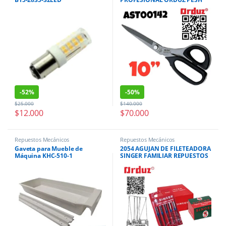
-
52%
-
50%
$
25.000
$
140.000
$
12.000
$
70.000
Repuestos Mecánicos
Repuestos Mecánicos
Gaveta para Mueble de
2054 AGUJAN DE FILETEADORA
Máquina KHC-510-1
SINGER FAMILIAR REPUESTOS