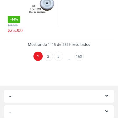
-
44%
$
45.000
$
25.000
Ordenado por p
Mostrando 1–15 de 2529 resultados
1
2
3
169
…
–
–