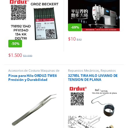
-
69%
$
10
$
32
-
50%
$
1.500
$
3.000
Accesorios de Costura Maquinas de
Repuestos Mecánicos
,
Repuestos
coser
Mecánicos / Accesorios de Costura
Pinza para Hilo ORDUZ-TWE6
32785L TIRA HILO LIVIANO DE
Precisión y Durabilidad
TENSION DE PLANA