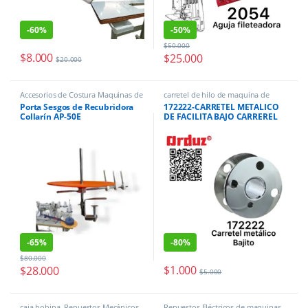
-
60%
-
50%
$
50.000
$
8.000
$
25.000
$
20.000
Accesorios de Costura Maquinas de
carretel de hilo de maquina de
coser
,
Repuestos Mecánicos
,
coser
Porta Sesgos de Recubridora
172222-CARRETEL METALICO
Repuestos para Recubridoras
Collarín AP-50E
DE FACILITA BAJO CARREREL
Industriales
BAJITO SINGER ZZ
-
65%
-
80%
$
80.000
$
1.000
$
28.000
$
5.000
caja bobina
,
Repuestos Mecánicos
Repuestos Eléctricos de maquinas