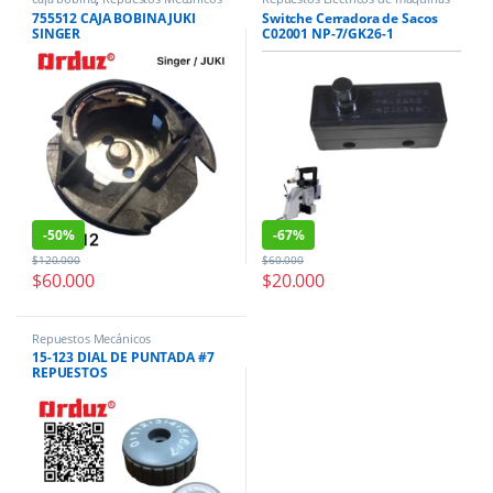
de coser
,
Repuestos y Accesorios
755512 CAJA BOBINA JUKI
Switche Cerradora de Sacos
(Cerradora de Costales)
SINGER
C02001 NP-7/GK26-1
-
50%
-
67%
$
120.000
$
60.000
$
60.000
$
20.000
Repuestos Mecánicos
15-123 DIAL DE PUNTADA #7
REPUESTOS