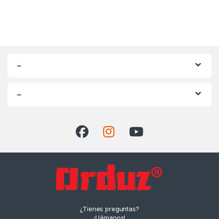
–
–
¿Tienes preguntas?
¡Llámanos!