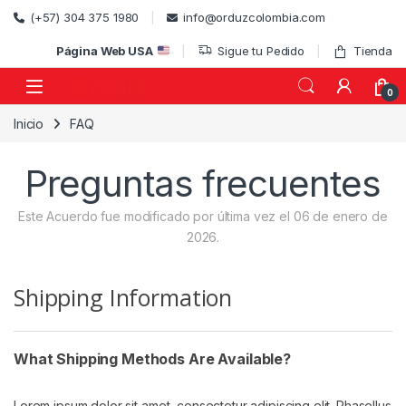
Skip to navigation
Skip to content
(+57) 304 375 1980
info@orduzcolombia.com
Página Web USA
Sigue tu Pedido
Tienda
0
Inicio
FAQ
)
Preguntas frecuentes
Este Acuerdo fue modificado por última vez el 06 de enero de
2026.
Shipping Information
What Shipping Methods Are Available?
Lorem ipsum dolor sit amet, consectetur adipiscing elit. Phasellus