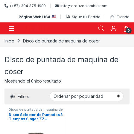
Skip to navigation
Skip to content
(+57) 304 375 1980
info@orduzcolombia.com
Página Web USA
Sigue tu Pedido
Tienda
0
Inicio
Disco de puntada de maquina de coser
)
Disco de puntada de maquina de
coser
Mostrando el único resultado
Filters
Disco de puntada de maquina de
coser
,
REPUESTOS MAQUINAS
Disco Selector de Puntadas 3
DE COSER
Tiempos Singer ZZ –
Repuesto Original Ref.
276302