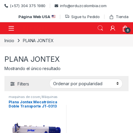
Skip to navigation
Skip to content
(+57) 304 375 1980
info@orduzcolombia.com
Página Web USA
Sigue tu Pedido
Tienda
0
Inicio
PLANA JONTEX
)
PLANA JONTEX
Mostrando el único resultado
Filters
maquinas de coser
,
Máquinas
de Coser Industriales
,
PLANA
,
Plana Jontex Mecatrónica
PLANA DOBLE TRANSPORTE
,
Doble Transporte JT-0313
PLANA JONTEX
,
PLANAS