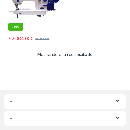
-
15%
$
2.064.000
$
2.435.900
Mostrando el único resultado
–
–