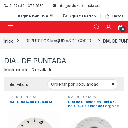
Skip to navigation
Skip to content
(+57) 304 375 1980
info@orduzcolombia.com
Página Web USA
Sigue tu Pedido
Tienda
0
Inicio
REPUESTOS MAQUINAS DE COSER
DIAL DE PU
)
DIAL DE PUNTADA
Ordenado por popularidad
Mostrando los 3 resultados
Filters
DIAL DE PUNTADA
DIAL DE PUNTADA
DIAL PUNTADA RX-B3014
Dial de Puntada #5 Juki RX-
B3019 – Selector de Largo de
Puntada