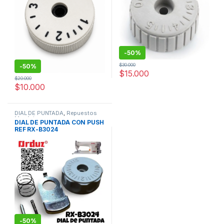
-
50%
$
30.000
-
50%
$
15.000
$
20.000
$
10.000
DIAL DE PUNTADA
,
Repuestos
Mecánicos
DIAL DE PUNTADA CON PUSH
REF RX-B3024
-
50%