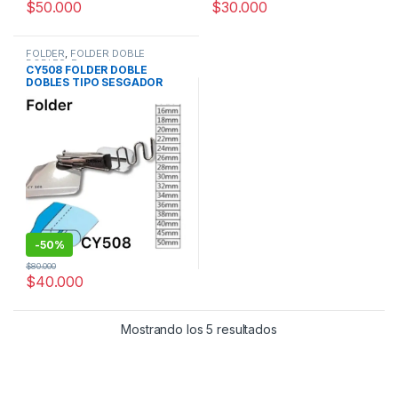
$
50.000
$
30.000
FOLDER
,
FOLDER DOBLE
DOBLES
,
Repuestos para
CY508 FOLDER DOBLE
Máquinas Industriales
DOBLES TIPO SESGADOR
40mm
-
50%
$
80.000
$
40.000
Ordenado por popul
Mostrando los 5 resultados