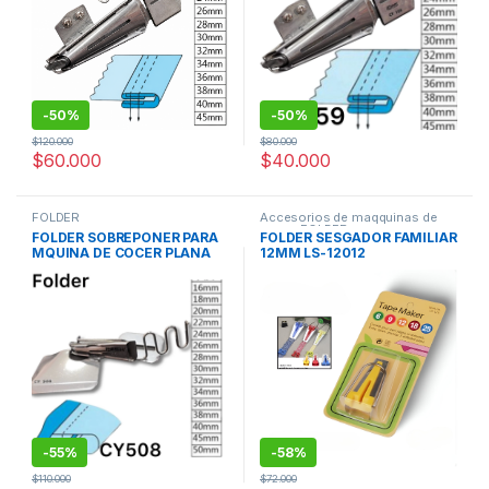
-
50%
-
50%
$
120.000
$
80.000
$
60.000
$
40.000
FOLDER
Accesorios de maqquinas de
coser
,
FOLDER
FOLDER SOBREPONER PARA
FOLDER SESGADOR FAMILIAR
MQUINA DE COCER PLANA
12MM LS-12012
28mm CY508
-
55%
-
58%
$
110.000
$
72.000