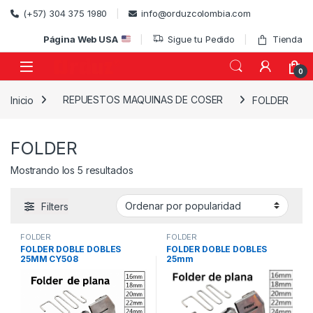
Skip to navigation
Skip to content
(+57) 304 375 1980
info@orduzcolombia.com
Página Web USA
Sigue tu Pedido
Tienda
0
Inicio
REPUESTOS MAQUINAS DE COSER
FOLDER
)
FOLDER
Ordenado por popularidad
Mostrando los 5 resultados
Filters
FOLDER
FOLDER
FOLDER DOBLE DOBLES
FOLDER DOBLE DOBLES
25MM CY508
25mm