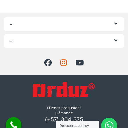
–
–
¿Tienes preguntas?
¡Llámanos!
(+57) 304 375
Descuentos por hoy
1980