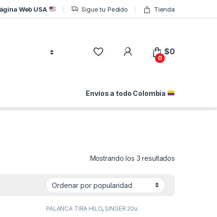
ágina Web USA
Sigue tu Pedido
Tienda
$
0
0
Envíos a todo Colombia
Ordenado por
Mostrando los 3 resultados
PALANCA TIRA HILO
,
SINGER 20u
repuestos