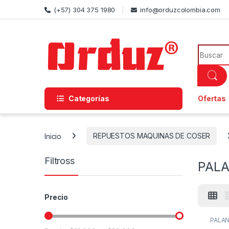
Skip to navigation
Skip to content
(+57) 304 375 1980
info@orduzcolombia.com
Search f
Categorías
Ofertas
Inicio
REPUESTOS MAQUINAS DE COSER
Filtross
PALA
Precio
PALAN