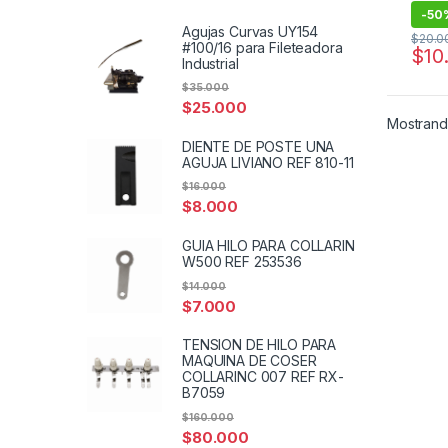
-
50
Agujas Curvas UY154
$
20.0
#100/16 para Fileteadora
$
10
Industrial
$
35.000
$
25.000
Mostrando
DIENTE DE POSTE UNA
AGUJA LIVIANO REF 810-11
$
16.000
$
8.000
GUIA HILO PARA COLLARIN
W500 REF 253536
$
14.000
$
7.000
TENSION DE HILO PARA
MAQUINA DE COSER
COLLARINC 007 REF RX-
B7059
$
160.000
$
80.000