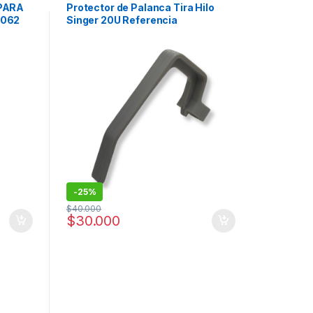
 PARA
Protector de Palanca Tira Hilo
9062
Singer 20U Referencia
240140#554113-383
-
25%
$
40.000
$
30.000