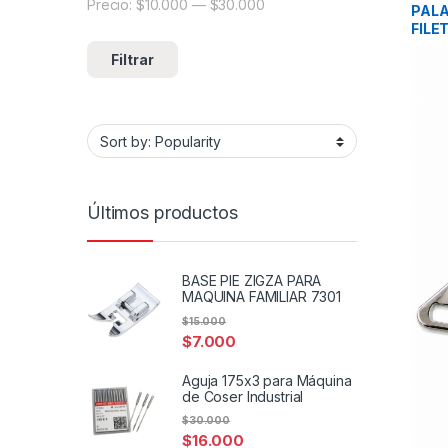
Precio:
$10.000
—
$30.000
Precio mínimo
Precio máximo
PALA
FILE
Filtrar
Últimos productos
BASE PIE ZIGZA PARA
MAQUINA FAMILIAR 7301
$
15.000
$
7.000
Aguja 175x3 para Máquina
de Coser Industrial
$
30.000
$
16.000