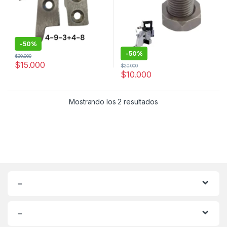
-
50%
-
50%
$
30.000
$
15.000
$
20.000
$
10.000
Ordenado por popul
Mostrando los 2 resultados
–
–