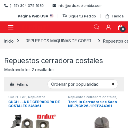
Skip to navigation
Skip to content
(+57) 304 375 1980
info@orduzcolombia.com
Página Web USA
Sigue tu Pedido
Tienda
0
Inicio
REPUESTOS MAQUINAS DE COSER
Repuestos ce
)
Repuestos cerradora costales
Ordenado por popularidad
Mostrando los 2 resultados
Filters
CUCHILLAS
,
Repuestos
Repuestos cerradora costales
,
cerradora costales
Repuestos Mecánicos
,
CUCHILLA DE CERRADORA DE
Tornillo Cerradora de Saco
Repuestos y Accesorios
COSTALES 246061
NP-7/GK26-1 REF244091
(Cerradora de Costales)