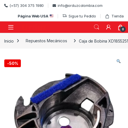
Skip to navigation
Skip to content
(+57) 304 375 1980
info@orduzcolombia.com
Página Web USA
Sigue tu Pedido
Tienda
0
Inicio
Repuestos Mecánicos
Caja de Bobina XD185525
)
-
50%