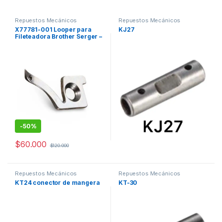
Repuestos Mecánicos
Repuestos Mecánicos
X77781-001 Looper para
KJ27
Fileteadora Brother Serger –
Compatible con modelos
1034D, 1134D, 2034D, 3034D,
4234D
-
50%
$
60.000
$
120.000
Repuestos Mecánicos
Repuestos Mecánicos
KT24 conector de mangera
KT-30