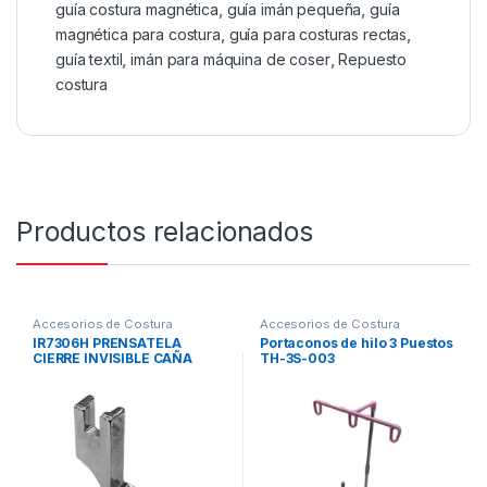
guía costura magnética
,
guía imán pequeña
,
guía
magnética para costura
,
guía para costuras rectas
,
guía textil
,
imán para máquina de coser
,
Repuesto
costura
Productos relacionados
Accesorios de Costura
Accesorios de Costura
Maquinas de coser
,
Repuestos
Maquinas de coser
IR7306H PRENSATELA
Portaconos de hilo 3 Puestos
Mecánicos
CIERRE INVISIBLE CAÑA
TH-3S-003
ALTA