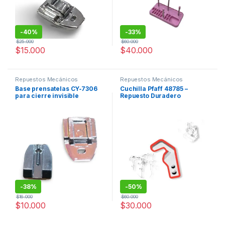
-
40%
-
33%
$
25.000
$
60.000
$
15.000
$
40.000
Repuestos Mecánicos
Repuestos Mecánicos
Base prensatelas CY‑7306
Cuchilla Pfaff 48785 –
para cierre invisible
Repuesto Duradero
-
38%
-
50%
$
16.000
$
60.000
$
10.000
$
30.000