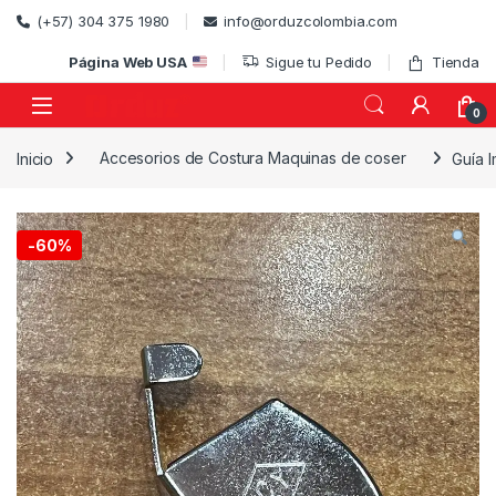
Skip to navigation
Skip to content
(+57) 304 375 1980
info@orduzcolombia.com
Página Web USA
Sigue tu Pedido
Tienda
0
Inicio
Accesorios de Costura Maquinas de coser
Guía 
)
-
60%