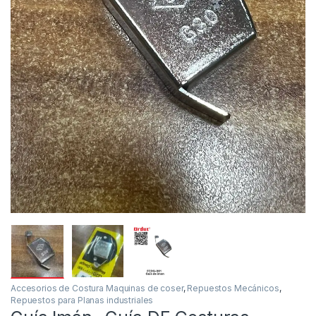
Accesorios de Costura Maquinas de coser
,
Repuestos Mecánicos
,
Repuestos para Planas industriales