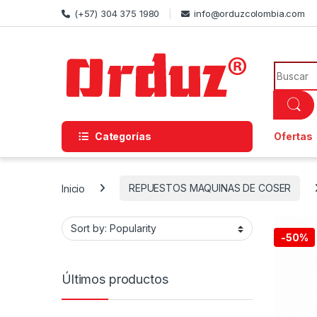
Skip to navigation
Skip to content
(+57) 304 375 1980
info@orduzcolombia.com
Search f
Categorías
Ofertas
Inicio
REPUESTOS MAQUINAS DE COSER
-
50%
Últimos productos