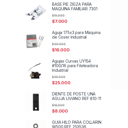
BASE PIE ZIGZA PARA
MAQUINA FAMILIAR 7301
$
15.000
$
7.000
Aguja 175x3 para Máquina
de Coser Industrial
$
30.000
$
16.000
Agujas Curvas UY154
#100/16 para Fileteadora
Industrial
$
35.000
$
25.000
DIENTE DE POSTE UNA
AGUJA LIVIANO REF 810-11
$
16.000
$
8.000
GUIA HILO PARA COLLARIN
W500 REF 253536