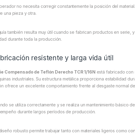
operador no necesita corregir constantemente la posición del material.
re una pieza y otra.
guía también resulta muy útil cuando se fabrican productos en serie,
idad durante toda la producción.
bricación resistente y larga vida útil
ie Compensado de Teflón Derecho TCR 1/16N
está fabricado con m
uinas industriales. Su estructura metálica proporciona estabilidad dur
lón ofrece un excelente comportamiento frente al desgaste normal del 
ndo se utiliza correctamente y se realiza un mantenimiento básico de
empeño durante largos períodos de producción.
diseño robusto permite trabajar tanto con materiales ligeros como c