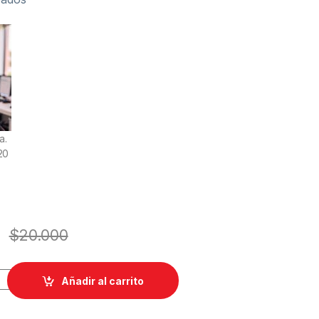
a.
20
$
20.000
EFLON DERECHO TCR 1/16 N quantity
Añadir al carrito