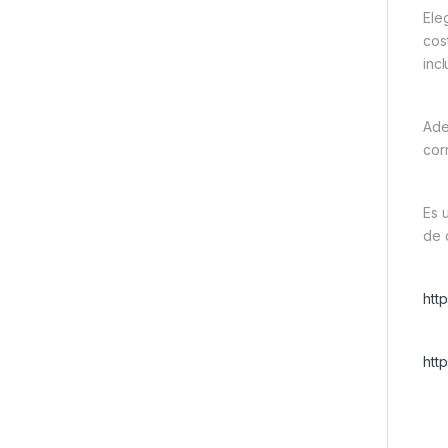
Eleg
cos
inc
Ade
cor
Es 
de 
htt
htt