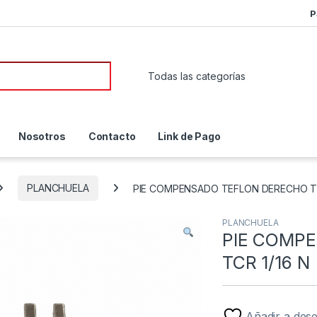
P
or:
Nosotros
Contacto
Link de Pago
PLANCHUELA
PIE COMPENSADO TEFLON DERECHO TC
PLANCHUELA
PIE COMP
TCR 1/16 N
Añadir a des