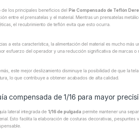
 de los principales beneficios del
Pie Compensado de Teflón Dere
cción entre el prensatelas y el material. Mientras un prensatelas metál
éticas, el recubrimiento de teflón evita que esto ocurra.
cias a esta característica, la alimentación del material es mucho más 
or esfuerzo del operador y una reducción significativa de marcas o 
más, este mejor deslizamiento disminuye la posibilidad de que la tela
tura, lo que contribuye a obtener acabados de alta calidad.
ía compensada de 1/16 para mayor precis
guía lateral integrada de
1/16 de pulgada
permite mantener una separa
erial. Esto facilita la elaboración de costuras decorativas, pespuntes 
ispensable.