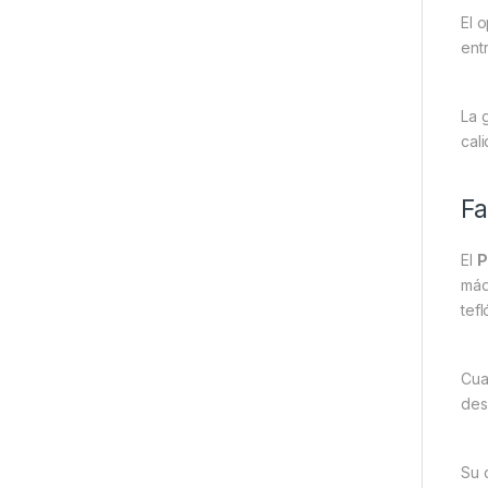
El 
ent
La 
cal
Fa
El
P
máq
tef
Cua
des
Su 