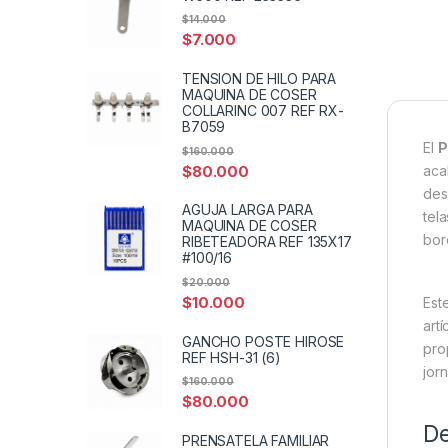
$
14.000
$
7.000
TENSION DE HILO PARA
MAQUINA DE COSER
COLLARINC 007 REF RX-
B7059
El
P
$
160.000
$
80.000
aca
des
AGUJA LARGA PARA
tel
MAQUINA DE COSER
bor
RIBETEADORA REF 135X17
#100/16
$
20.000
$
10.000
Est
art
GANCHO POSTE HIROSE
pro
REF HSH-31 (6)
jor
$
160.000
$
80.000
De
PRENSATELA FAMILIAR