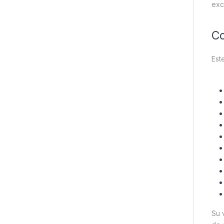
exc
Co
Est
Su 