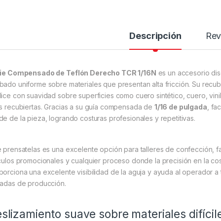
Descripción
Rev
ie Compensado de Teflón Derecho TCR 1/16N
es un accesorio dis
bado uniforme sobre materiales que presentan alta fricción. Su recub
lice con suavidad sobre superficies como cuero sintético, cuero, vinil
as recubiertas. Gracias a su guía compensada de
1/16 de pulgada
, fa
de de la pieza, logrando costuras profesionales y repetitivas.
e prensatelas es una excelente opción para talleres de confección, fa
ículos promocionales y cualquier proceso donde la precisión en la c
porciona una excelente visibilidad de la aguja y ayuda al operador a
nadas de producción.
slizamiento suave sobre materiales difícil