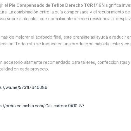
ir el
Pie Compensado de Teflón Derecho TCR 1/16N
significa inv
tura. La combinación entre la guía compensada y el recubrimiento de
luso sobre materiales que normalmente ofrecen resistencia al despla
más de mejorar el acabado final, este prensatelas ayuda a reducir er
rección. Todo esto se traduce en una producción más eficiente y en 
un accesorio altamente recomendado para talleres, confeccionistas 
calidad en cada proyecto.
ps://wa.me/573117640086
ps://orduzcolombia.com/ Cali carrera 9#10-87