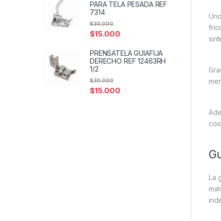
PARA TELA PESADA REF
7314
Uno
$
30.000
fri
$
15.000
sint
PRENSATELA GUIAFIJA
DERECHO REF 12463RH
1/2
Gra
men
$
30.000
$
15.000
Ade
cos
Gu
La 
mat
ind