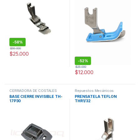
-
58%
$
59.000
$
25.000
-
52%
$
25.000
$
12.000
CERRADORA DE COSTALES
Repuestos Mecánicos
BASE CIERRE INVISIBLE TH-
PRENSATELA TEFLON
17P30
THR1/32