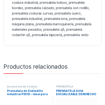
costura-industrial
,
prensatela bolsos
,
prensatela
bordes
,
prensatela calzado
,
prensatela con rodillo
,
prensatela costuras curvas
,
prensatela cuero
,
prensatela industrial
,
prensatela lona
,
prensatela
máquina plana
,
prensatela marroquinería
,
prensatela
materiales pesados
,
prensatela q5
,
prensatela
rodachín q5
,
prensatela tapicería
,
prensatela vinilo
Productos relacionados
Accesorios de Costura
PRENSATELA
Maquinas de coser
,
Repuestos
Prensatela de Dobladillo
PRENSATELA GUIA
Mecánicos
,
Repuestos para
Industrial P351D – Ideal para
ESCUALIZABLE DERERECHO
Planas industriales
Máquina Plano, Dobladillos
SP-18 3/16R
Preciso y Profesional