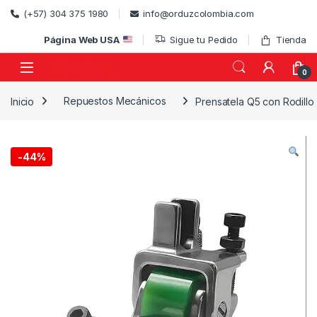
Skip to navigation
Skip to content
(+57) 304 375 1980
info@orduzcolombia.com
Página Web USA
Sigue tu Pedido
Tienda
0
Inicio
Repuestos Mecánicos
Prensatela Q5 con Rodillo
)
-
44%