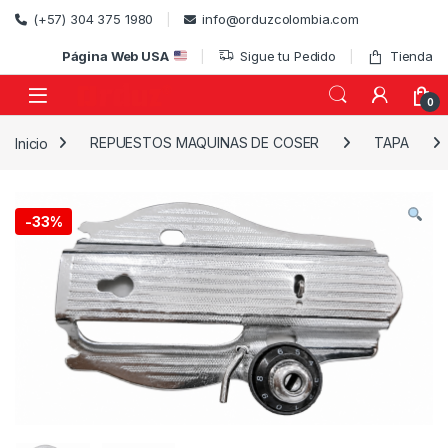
Skip to navigation
Skip to content
(+57) 304 375 1980
info@orduzcolombia.com
Página Web USA
Sigue tu Pedido
Tienda
0
Inicio
REPUESTOS MAQUINAS DE COSER
TAPA
)
-
33%