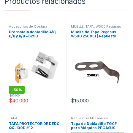
Productos relacionados
Accesorios de Costura
MUELLE
,
TAPA
,
W500 Pegasus
Maquinas de coser
,
Repuestos
Prensatela dobladillo 4/8,
Muelle de Tapa Pegasus
Mecánicos
6/8 y 8/8 – 6290
W500 250051 | Repuesto
para Máquina de Coser
Industrial
-
50%
$
80.000
$
40.000
$
15.000
TAPA
Repuestos Mecánicos
TAPA PROTECTOR DE DEDO
Tapa de Dobladillo TGCF
QX-100D #12
para Máquina PEGASUS
W500