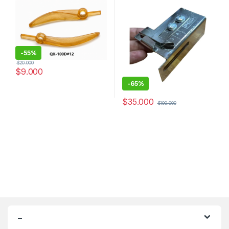
-
55%
$
20.000
$
9.000
-
65%
$
35.000
$
100.000
–