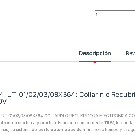
W4-UT-01/02/03/0
Descripción
Rev
-UT-01/02/03/08X364: Collarín o Recubrid
0V
UT-01/02/03/08X364 COLLARIN O RECUBRIDORA ELECTRONICA COR
ctrónica
moderna y práctica. Funciona con corriente
110V
, lo que fa
más, su sistema de
corte automático de hilo
ahorra tiempo y asegu