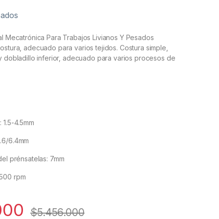
eados
al Mecatrónica Para Trabajos Livianos Y Pesados
ostura, adecuado para varios tejidos. Costura simple,
y dobladillo inferior, adecuado para varios procesos de
: 1.5-4.5mm
5.6/6.4mm
del prénsatelas: 7mm
5500 rpm
000
$
5.456.000