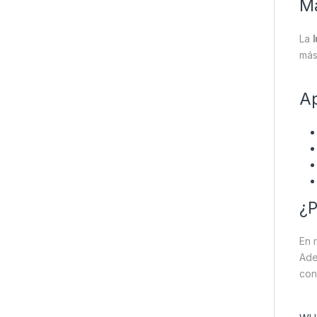
Ma
La
más
Ap
¿P
En 
Ade
con