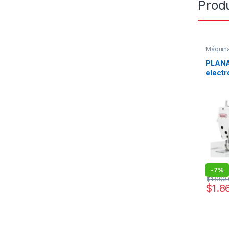
Prod
Máquina
PLANA
electr
machi
GT-28
-
7%
$
1.999
$
1.8