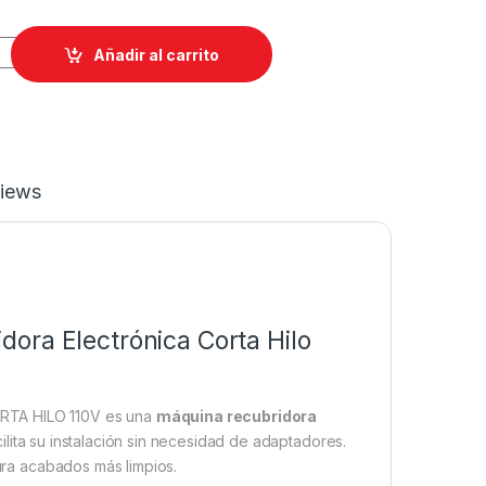
8X364 COLLARIN O RECUBRIDORA ELECTRONICA CORTA HILO 1
Añadir al carrito
iews
ora Electrónica Corta Hilo
TA HILO 110V es una
máquina recubridora
cilita su instalación sin necesidad de adaptadores.
ra acabados más limpios.