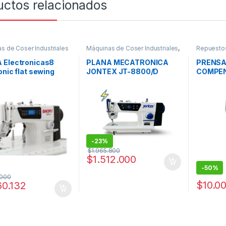
uctos relacionados
s de Coser Industriales
Máquinas de Coser Industriales
,
Repuesto
Máquinas Planas (Costura
Recta)
 Electronicas8
PLANA MECATRONICA
PRENSA
onic flat sewing
JONTEX JT-8800/D
COMPE
ne BAOYU GT-282
Mechatronics Plan
IZQUIER
2-H
-
23%
$
1.965.800
$
1.512.000
-
50%
.000
$
10.0
60.132