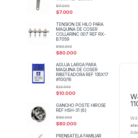
$
14.000
$
7.000
TENSION DE HILO PARA
MAQUINA DE COSER
COLLARINC 007 REF RX-
B7059
$
160.000
$
80.000
AGUJA LARGA PARA
MAQUINA DE COSER
RIBETEADORA REF 135X17
#100/16
$
20.000
$
10.000
W4
11
GANCHO POSTE HIROSE
REF HSH-31 (6)
$
160.000
W4-
$
80.000
ele
Ade
PRENSATELA FAMILIAR