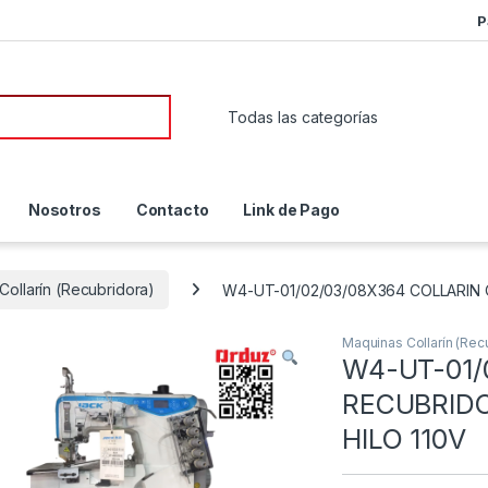
P
or:
Nosotros
Contacto
Link de Pago
Collarín (Recubridora)
W4-UT-01/02/03/08X364 COLLARIN 
Maquinas Collarín (Rec
W4-UT-01/
RECUBRID
HILO 110V