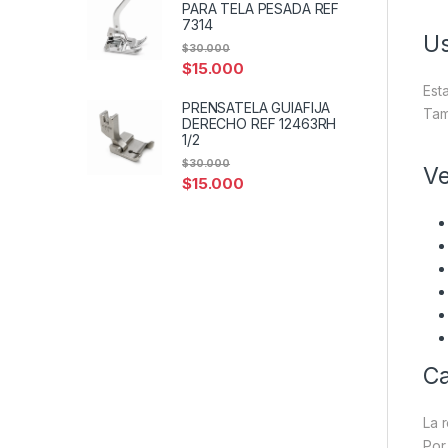
PARA TELA PESADA REF
7314
Us
$
30.000
$
15.000
Est
PRENSATELA GUIAFIJA
Tam
DERECHO REF 12463RH
1/2
$
30.000
Ve
$
15.000
Ca
La 
Por 