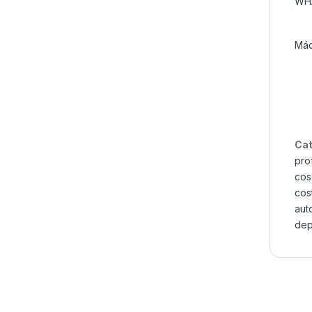
WH
Máq
Cat
pro
cose
cos
aut
dep