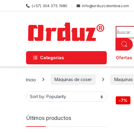
Skip to navigation
Skip to content
(+57) 304 375 1980
info@orduzcolombia.com
Search f
Categorías
Ofertas
Inicio
Máquinas de coser
Maquinas 
-
7%
Últimos productos