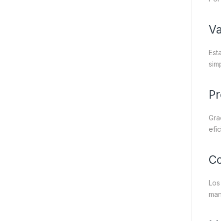
Va
Est
sim
Pr
Gra
efi
Co
Los
man