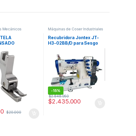
s Mecánicos
Máquinas de Coser Industriales
TELA
Recubridora Jontex JT-
NSADO
H3-02BB/D para Sesgo
DO REF CL1/16N
-
15%
$
2.848.950
$
2.435.000
00
$
20.000