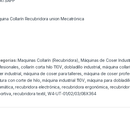
ATSAPP
uina Collarín Recubridora union Mecatrónica
egorías:
Maquinas Collarín (Recubridora)
,
Máquinas de Coser Industr
fesionales
,
collarín corta hilo 110V
,
dobladillo industrial
,
máquina collar
r industrial
,
máquina de coser para talleres
,
máquina de coser profe
tura con corte de hilo
,
máquina industrial 110V
,
máquina para dobladill
omática
,
recubridora electrónica
,
recubridora ergonómica
,
recubridor
ortiva
,
recubridora textil
,
W4-UT-01/02/03/08X364