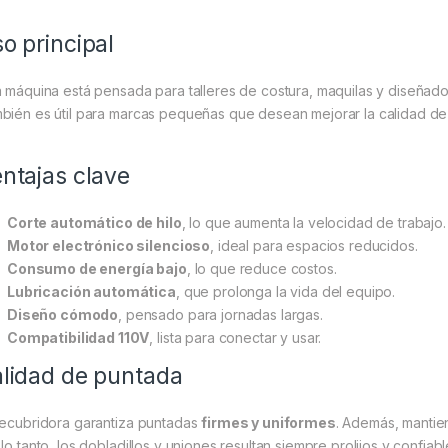
o principal
a máquina está pensada para talleres de costura, maquilas y diseña
bién es útil para marcas pequeñas que desean mejorar la calidad de 
ntajas clave
Corte automático de hilo
, lo que aumenta la velocidad de trabajo.
Motor electrónico silencioso
, ideal para espacios reducidos.
Consumo de energía bajo
, lo que reduce costos.
Lubricación automática
, que prolonga la vida del equipo.
Diseño cómodo
, pensado para jornadas largas.
Compatibilidad 110V
, lista para conectar y usar.
lidad de puntada
recubridora garantiza puntadas
firmes y uniformes
. Además, mantien
lo tanto, los dobladillos y uniones resultan siempre prolijos y confiabl