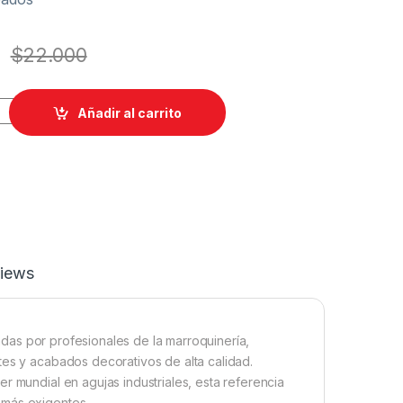
$
22.000
AGUJA DOS FILOS LR GROZ BECKERT quantity
Añadir al carrito
iews
adas por profesionales de la marroquinería,
tes y acabados decorativos de alta calidad.
r mundial en agujas industriales, esta referencia
 más exigentes.