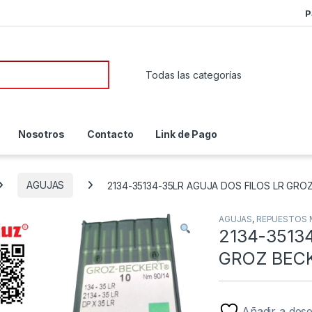
P
or:
Nosotros
Contacto
Link de Pago
AGUJAS
2134-35134-35LR AGUJA DOS FILOS LR GRO
AGUJAS
,
REPUESTOS 
2134-3513
GROZ BEC
Añadir a des