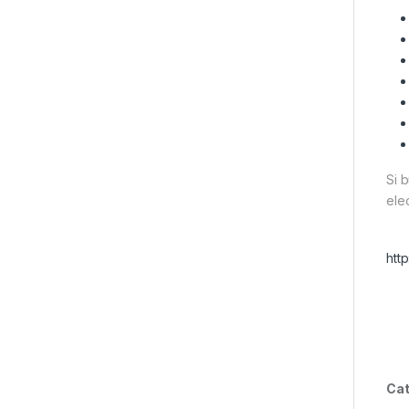
Si 
ele
htt
Cat