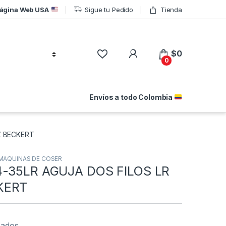
ágina Web USA
Sigue tu Pedido
Tienda
$
0
0
Envíos a todo Colombia
Z BECKERT
MAQUINAS DE COSER
4-35LR AGUJA DOS FILOS LR
KERT
eados