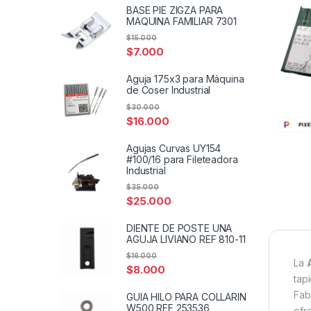
BASE PIE ZIGZA PARA
MAQUINA FAMILIAR 7301
$
15.000
$
7.000
Aguja 175x3 para Máquina
de Coser Industrial
$
30.000
$
16.000
Agujas Curvas UY154
#100/16 para Fileteadora
Industrial
$
35.000
$
25.000
DIENTE DE POSTE UNA
AGUJA LIVIANO REF 810-11
$
16.000
La
$
8.000
tap
Fab
GUIA HILO PARA COLLARIN
W500 REF 253536
ofr