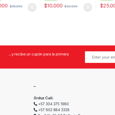
000
$
10.000
$
25.0
$
95.000
$
30.000
...y recibe un cupón para la primera
–
Orduz Cali:
+57 304 375 1980
+57 602 884 3328