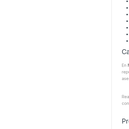
Ca
En
rep
ase
Rea
con
Pr