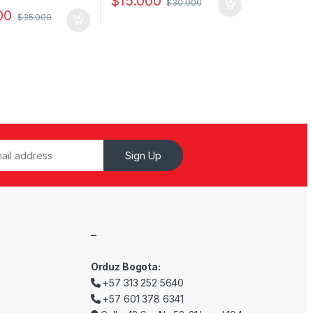
$
15.000
$
30.000
00
$
35.000
Sign Up
–
Orduz Bogota:
+57 313 252 5640
+57 601 378 6341