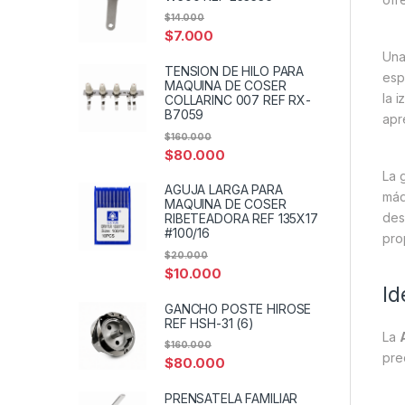
$
14.000
$
7.000
Una
TENSION DE HILO PARA
esp
MAQUINA DE COSER
la 
COLLARINC 007 REF RX-
B7059
apr
$
160.000
$
80.000
La 
AGUJA LARGA PARA
máq
MAQUINA DE COSER
des
RIBETEADORA REF 135X17
#100/16
pro
$
20.000
$
10.000
Id
GANCHO POSTE HIROSE
REF HSH-31 (6)
La
$
160.000
pre
$
80.000
PRENSATELA FAMILIAR