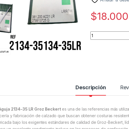
$
18.000
2134-35134-35LR 
Descripción
Rev
Aguja 2134-35 LR Groz Beckert
es una de las referencias más utiliz
icería y fabricación de calzado que buscan obtener costuras resisten
ricada bajo los exigentes estándares de calidad de Groz-Beckert, líde
ece un excelente rendimiento incluso en los procesos de confección