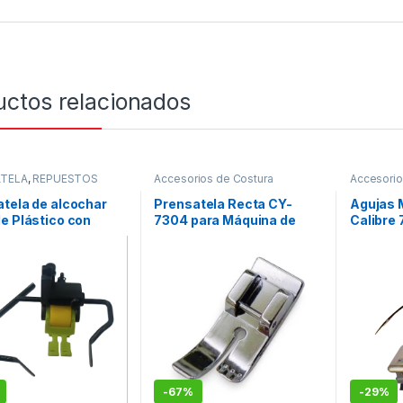
uctos relacionados
TELA
,
REPUESTOS
Accesorios de Costura
Accesorio
AS DE COSER
,
Maquinas de coser
,
Accesorios
Maquinas 
tos Mecánicos
,
de maqquinas de coser
,
REPUEST
tela de alcochar
Prensatela Recta CY-
Agujas 
os para Planas
PRENSATELA
,
REPUESTOS
COSER
,
R
e Plástico con
7304 para Máquina de
Calibre 
ales
MAQUINAS DE COSER
Ajustables – 5-en-1
Coser Doméstica | Pie
Máquina Plana
Universal
rial
-
67%
-
29%