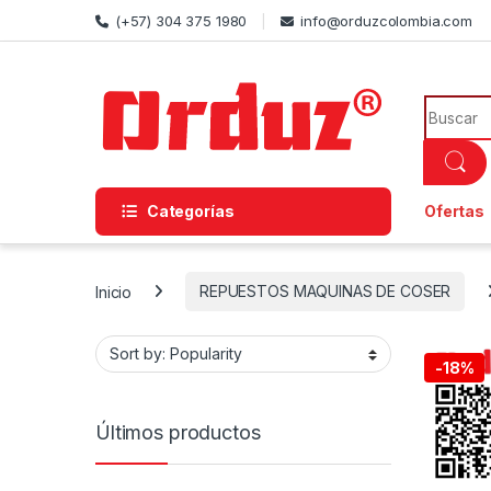
Skip to navigation
Skip to content
(+57) 304 375 1980
info@orduzcolombia.com
Search f
Categorías
Ofertas
Inicio
REPUESTOS MAQUINAS DE COSER
-
18%
Últimos productos