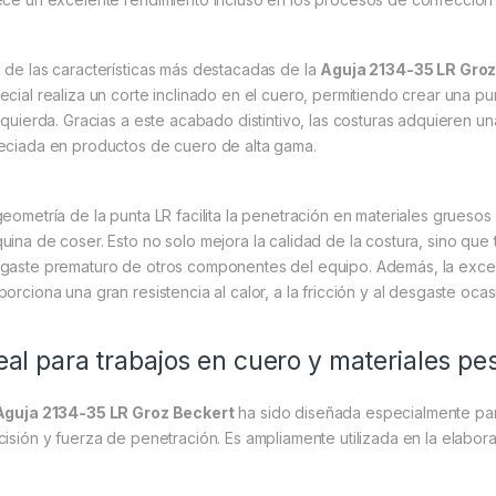
 de las características más destacadas de la
Aguja 2134-35 LR Groz
ecial realiza un corte inclinado en el cuero, permitiendo crear una pu
izquierda. Gracias a este acabado distintivo, las costuras adquieren u
eciada en productos de cuero de alta gama.
geometría de la punta LR facilita la penetración en materiales grueso
uina de coser. Esto no solo mejora la calidad de la costura, sino que t
gaste prematuro de otros componentes del equipo. Además, la excelen
porciona una gran resistencia al calor, a la fricción y al desgaste oc
eal para trabajos en cuero y materiales p
Aguja 2134-35 LR Groz Beckert
ha sido diseñada especialmente par
cisión y fuerza de penetración. Es ampliamente utilizada en la elabor