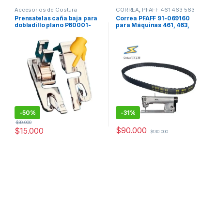
Accesorios de Costura
CORREA
,
PFAFF 461 463 563
Maquinas de coser
,
Repuestos
471 493
,
PFAFF maquinas de
Prensatelas caña baja para
Correa PFAFF 91-069160
Mecánicos
coser
,
PFAFF repuestos de
dobladillo plano P60001-
para Máquinas 461, 463,
maquinas de coser
,
Repuestos
Mecánicos
7307-L”
563, 471 , 493,953
-
50%
-
31%
$
30.000
$
90.000
$
15.000
$
130.000