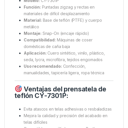
Modelo:
CY-7301P
Función:
Puntadas zigzag y rectas en
materiales de difícil desplazamiento
Material:
Base de teflón (PTFE) y cuerpo
metálico
Montaje:
Snap-On (encaje rápido)
Compatibilidad:
Máquinas de coser
domésticas de caña baja
Aplicación:
Cuero sintético, vinilo, plástico,
seda, lycra, microfibra, tejidos engomados
Uso recomendado:
Confección,
manualidades, tapicería ligera, ropa técnica
Ventajas del prensatela de
teflón CY-7301P:
Evita atascos en telas adhesivas o resbaladizas
Mejora la calidad y precisión del acabado en
telas difíciles