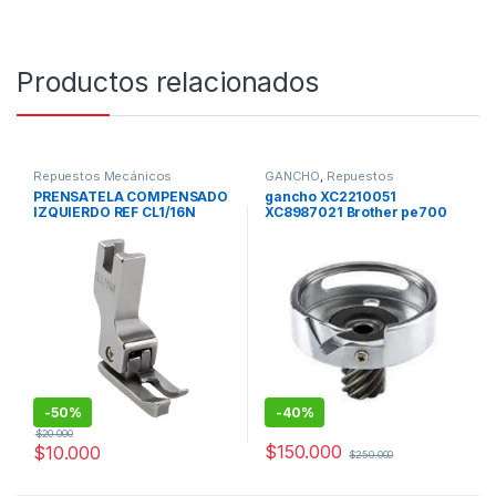
Productos relacionados
Repuestos Mecánicos
GANCHO
,
Repuestos
Mecánicos
,
Repuestos y
PRENSATELA COMPENSADO
gancho XC2210051
Accesorios Bordadora Familiar
IZQUIERDO REF CL1/16N
XC8987021 Brother pe700
L15, L25, L30, L35, L40, LS17,
XL2121, XL2600, XL2610,
XL2620, XL3500, BM2700 y
BM2800
-
50%
-
40%
$
20.000
$
150.000
$
10.000
$
250.000