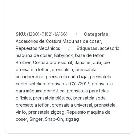
SKU:
(1280)-(1102)-(A166)
Categorías:
Accesorios de Costura Maquinas de coser
,
Repuestos Mecánicos
Etiquetas:
accesorio
máquina de coser
,
Babylock
,
base de teflón
,
Brother
,
Costura profesional
,
Janome
,
Juki
,
pie
prensatela teflón
,
prensatela
,
prensatela
antiadherente
,
prensatela caña baja
,
prensatela
cuero sintético
,
prensatela CY-7301P
,
prensatela
para máquina doméstica
,
prensatela para telas
difíciles
,
prensatela plástico
,
prensatela seda
,
prensatela teflón
,
prensatela universal
,
prensatela
vinilo
,
prensatela zigzag
,
Repuesto máquina de
coser
,
Singer
,
Snap-On
,
zigzag