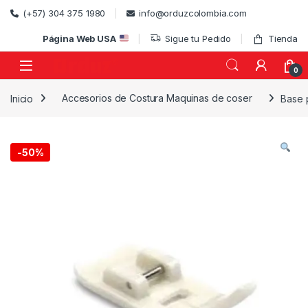
Skip to navigation
Skip to content
(+57) 304 375 1980
info@orduzcolombia.com
Página Web USA
Sigue tu Pedido
Tienda
0
Inicio
Accesorios de Costura Maquinas de coser
Base 
)
-
50%