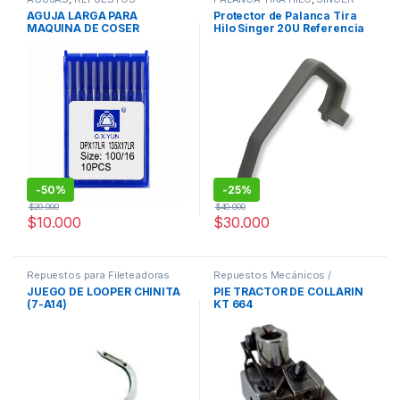
MAQUINAS DE COSER
20u repuestos
AGUJA LARGA PARA
Protector de Palanca Tira
MAQUINA DE COSER
Hilo Singer 20U Referencia
RIBETEADORA REF 135X17
240140#554113-383
#100/16
-
50%
-
25%
$
20.000
$
40.000
$
10.000
$
30.000
Repuestos para Fileteadoras
Repuestos Mecánicos /
industriales
Accesorios de Costura
,
JUEGO DE LOOPER CHINITA
PIE TRACTOR DE COLLARIN
Repuestos para Máquinas
(7-A14)
KT 664
Industriales