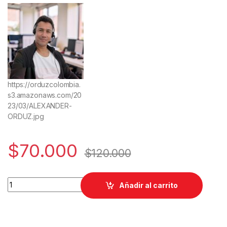
https://orduzcolombia.
s3.amazonaws.com/20
23/03/ALEXANDER-
ORDUZ.jpg
$
70.000
$
120.000
GUÍA DE HILO PARA MÁQUINAS DE COSER PEGASUS W500 253
Añadir al carrito