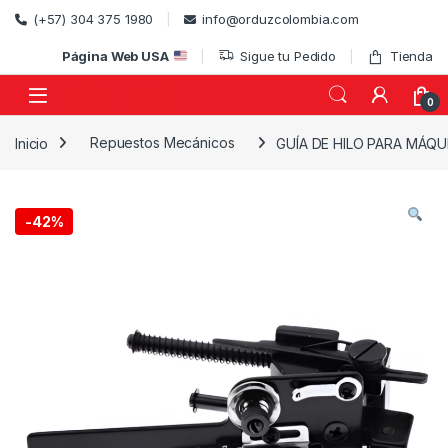
Skip to navigation
Skip to content
(+57) 304 375 1980
info@orduzcolombia.com
Página Web USA
Sigue tu Pedido
Tienda
0
Inicio
Repuestos Mecánicos
GUÍA DE HILO PARA MÁQU
)
-
42%