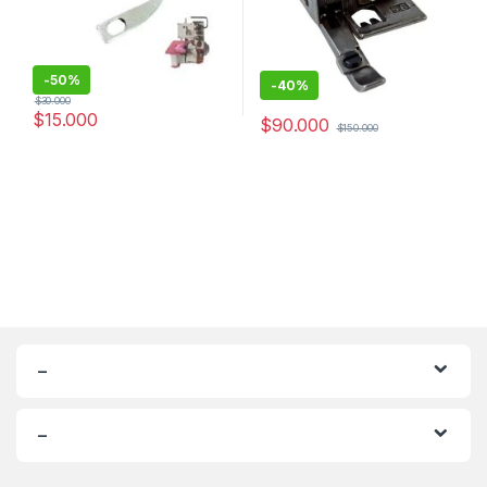
-
50%
-
40%
$
30.000
$
15.000
$
90.000
$
150.000
–
–