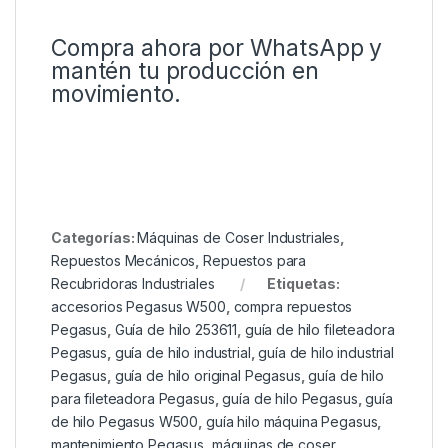
Compra ahora por WhatsApp y
mantén tu producción en
movimiento.
Categorías:
Máquinas de Coser Industriales
,
Repuestos Mecánicos
,
Repuestos para
Recubridoras Industriales
Etiquetas:
accesorios Pegasus W500
,
compra repuestos
Pegasus
,
Guía de hilo 253611
,
guía de hilo fileteadora
Pegasus
,
guía de hilo industrial
,
guía de hilo industrial
Pegasus
,
guía de hilo original Pegasus
,
guía de hilo
para fileteadora Pegasus
,
guía de hilo Pegasus
,
guía
de hilo Pegasus W500
,
guía hilo máquina Pegasus
,
mantenimiento Pegasus
,
máquinas de coser