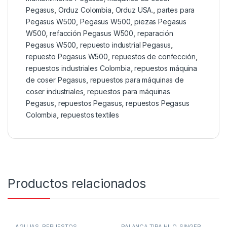
Pegasus
,
Orduz Colombia
,
Orduz USA.
,
partes para
Pegasus W500
,
Pegasus W500
,
piezas Pegasus
W500
,
refacción Pegasus W500
,
reparación
Pegasus W500
,
repuesto industrial Pegasus
,
repuesto Pegasus W500
,
repuestos de confección
,
repuestos industriales Colombia
,
repuestos máquina
de coser Pegasus
,
repuestos para máquinas de
coser industriales
,
repuestos para máquinas
Pegasus
,
repuestos Pegasus
,
repuestos Pegasus
Colombia
,
repuestos textiles
Productos relacionados
AGUJAS
,
REPUESTOS
PALANCA TIRA HILO
,
SINGER