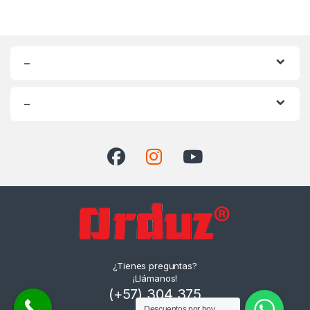
–
–
¿Tienes preguntas?
¡Llámanos!
(+57) 304 375
Descuentos por hoy