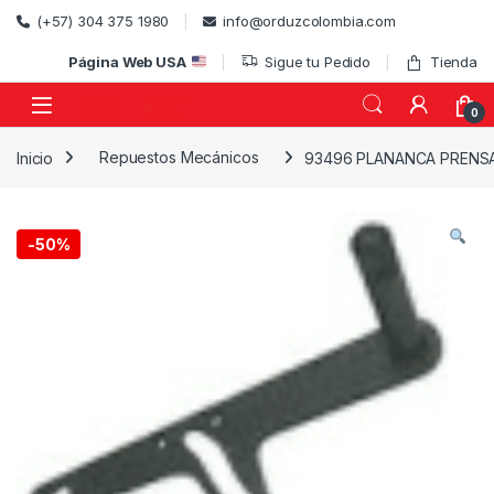
Skip to navigation
Skip to content
(+57) 304 375 1980
info@orduzcolombia.com
Página Web USA
Sigue tu Pedido
Tienda
0
Inicio
Repuestos Mecánicos
93496 PLANANCA PRENS
)
-
50%