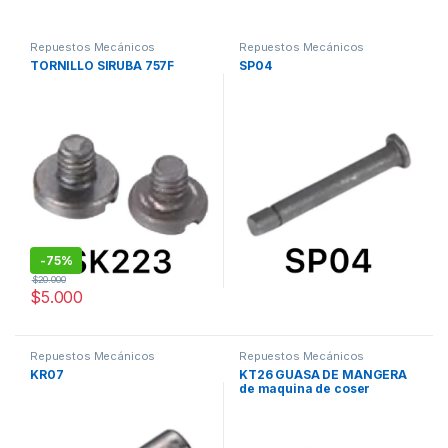
Repuestos Mecánicos
Repuestos Mecánicos
TORNILLO SIRUBA 757F
SP04
-
75%
$
20.000
$
5.000
Repuestos Mecánicos
Repuestos Mecánicos
KR07
KT26 GUASA DE MANGERA
de maquina de coser
fileteadora siruba