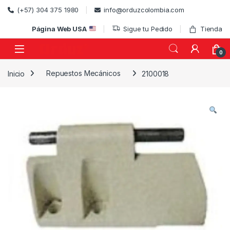
Skip to navigation
Skip to content
(+57) 304 375 1980
info@orduzcolombia.com
Página Web USA
Sigue tu Pedido
Tienda
0
Inicio
Repuestos Mecánicos
2100018
)