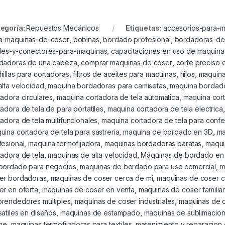
egoría:
Repuestos Mecánicos
Etiquetas:
accesorios-para-
a-maquinas-de-coser
,
bobinas
,
bordado profesional
,
bordadoras-de
les-y-conectores-para-maquinas
,
capacitaciones en uso de maquin
dadoras de una cabeza
,
comprar maquinas de coser
,
corte preciso 
hillas para cortadoras
,
filtros de aceites para maquinas
,
hilos
,
maquina
alta velocidad
,
maquina bordadoras para camisetas
,
maquina bordad
tadora circulares
,
maquina cortadora de tela automatica
,
maquina cort
tadora de tela de para portatiles
,
maquina cortadora de tela electrica
tadora de tela multifuncionales
,
maquina cortadora de tela para conf
uina cortadora de tela para sastreria
,
maquina de bordado en 3D
,
ma
fesional
,
maquina termofijadora
,
maquinas bordadoras baratas
,
maqui
tadora de tela
,
maquinas de alta velocidad
,
Máquinas de bordado en
bordado para negocios
,
maquinas de bordado para uso comercial
,
m
er bordadoras
,
maquinas de coser cerca de mi
,
maquinas de coser c
er en oferta
,
maquinas de coser en venta
,
maquinas de coser familia
rendedores multiples
,
maquinas de coser industriales
,
maquinas de c
satiles en diseños
,
maquinas de estampado
,
maquinas de sublimacio
ine
,
maquinas termofijadoras para textiles
,
matenimiento y reparacion