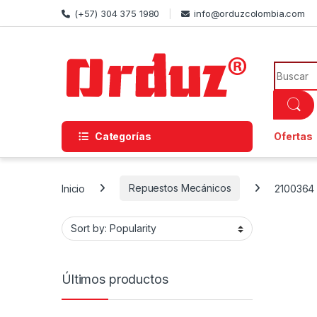
Skip to navigation
Skip to content
(+57) 304 375 1980
info@orduzcolombia.com
Search f
Categorías
Ofertas
Inicio
Repuestos Mecánicos
2100364
Últimos productos