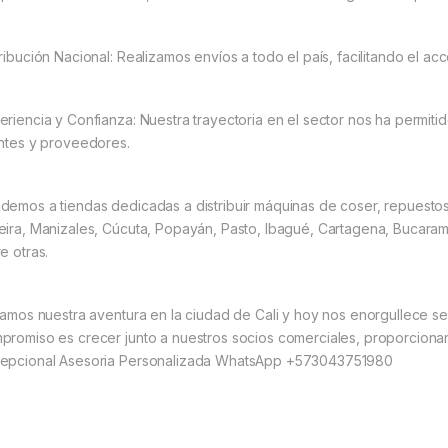
tribución Nacional: Realizamos envíos a todo el país, facilitando el a
eriencia y Confianza: Nuestra trayectoria en el sector nos ha permitid
entes y proveedores.
demos a tiendas dedicadas a distribuir máquinas de coser, repuesto
eira, Manizales, Cúcuta, Popayán, Pasto, Ibagué, Cartagena, Bucarama
e otras.
ciamos nuestra aventura en la ciudad de Cali y hoy nos enorgullece se
promiso es crecer junto a nuestros socios comerciales, proporciona
epcional Asesoria Personalizada WhatsApp +573043751980