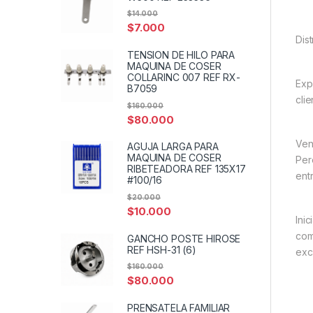
$
14.000
$
7.000
Dis
TENSION DE HILO PARA
MAQUINA DE COSER
COLLARINC 007 REF RX-
Exp
B7059
cli
$
160.000
$
80.000
Ven
AGUJA LARGA PARA
MAQUINA DE COSER
Per
RIBETEADORA REF 135X17
entr
#100/16
$
20.000
$
10.000
Ini
com
GANCHO POSTE HIROSE
REF HSH-31 (6)
exc
$
160.000
$
80.000
PRENSATELA FAMILIAR