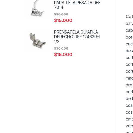
PARA TELA PESADA REF
7314
$
30.000
Cat
$
15.000
par
cab
PRENSATELA GUIAFIJA
DERECHO REF 12463RH
bor
1/2
cuc
$
30.000
de 
$
15.000
cor
cor
cor
maq
pro
cor
de 
cos
cos
emp
ver
onl