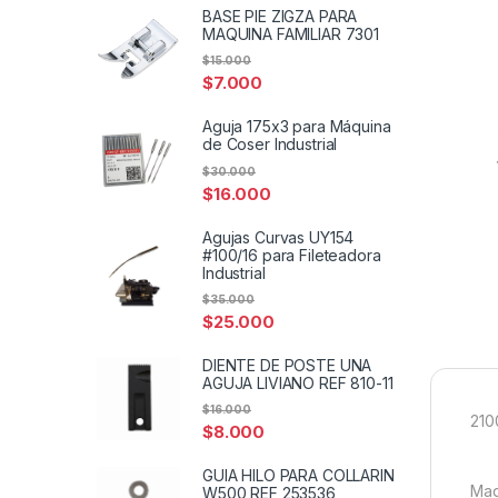
BASE PIE ZIGZA PARA
MAQUINA FAMILIAR 7301
$
15.000
$
7.000
Aguja 175x3 para Máquina
de Coser Industrial
$
30.000
$
16.000
Agujas Curvas UY154
#100/16 para Fileteadora
Industrial
$
35.000
$
25.000
DIENTE DE POSTE UNA
AGUJA LIVIANO REF 810-11
$
16.000
210
$
8.000
GUIA HILO PARA COLLARIN
Maq
W500 REF 253536