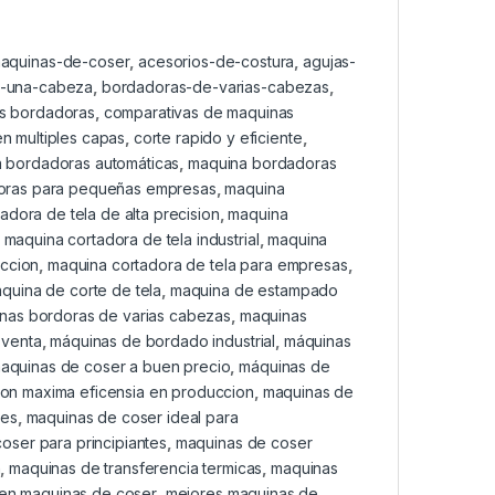
maquinas-de-coser
,
acesorios-de-costura
,
agujas-
-una-cabeza
,
bordadoras-de-varias-cabezas
,
as bordadoras
,
comparativas de maquinas
en multiples capas
,
corte rapido y eficiente
,
 bordadoras automáticas
,
maquina bordadoras
oras para pequeñas empresas
,
maquina
adora de tela de alta precision
,
maquina
,
maquina cortadora de tela industrial
,
maquina
eccion
,
maquina cortadora de tela para empresas
,
quina de corte de tela
,
maquina de estampado
nas bordoras de varias cabezas
,
maquinas
 venta
,
máquinas de bordado industrial
,
máquinas
aquinas de coser a buen precio
,
máquinas de
on maxima eficensia en produccion
,
maquinas de
res
,
maquinas de coser ideal para
oser para principiantes
,
maquinas de coser
n
,
maquinas de transferencia termicas
,
maquinas
 en maquinas de coser
,
mejores maquinas de