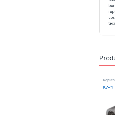
bor
rep
cos
tec
Prod
Repues
K7-11