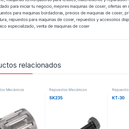
dado para iniciar tu negocio
,
mejores maquinas de coser
,
ofertas en
uestos para maquinas bordadoras
,
precios de maquinas de coser
,
p
tura
,
repuestos para maquinas de coser
,
repuestos y accesorios dis
nico especializado
,
venta de maquinas de coser
uctos relacionados
tos Mecánicos
Repuestos Mecánicos
Repuesto
SK235
KT-30