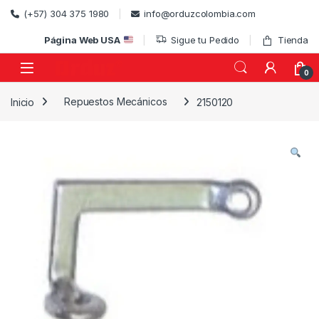
Skip to navigation
Skip to content
(+57) 304 375 1980
info@orduzcolombia.com
Página Web USA
Sigue tu Pedido
Tienda
0
Inicio
Repuestos Mecánicos
2150120
)