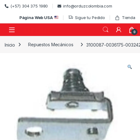
Skip to navigation
Skip to content
(+57) 304 375 1980
info@orduzcolombia.com
Página Web USA
Sigue tu Pedido
Tienda
0
Inicio
Repuestos Mecánicos
3100087-0036175-00324
)