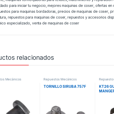
dado para iniciar tu negocio
,
mejores maquinas de coser
,
ofertas en
uestos para maquinas bordadoras
,
precios de maquinas de coser
,
p
tura
,
repuestos para maquinas de coser
,
repuestos y accesorios dis
nico especializado
,
venta de maquinas de coser
uctos relacionados
tos Mecánicos
Repuestos Mecánicos
Repuesto
9
TORNILLO SIRUBA 757F
KT26 G
MANGER
coser fi