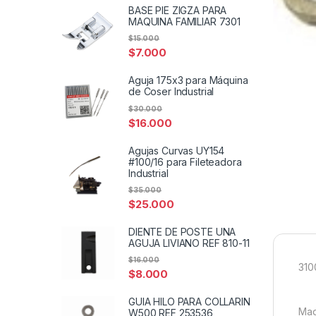
BASE PIE ZIGZA PARA
MAQUINA FAMILIAR 7301
$
15.000
$
7.000
Aguja 175x3 para Máquina
de Coser Industrial
$
30.000
$
16.000
Agujas Curvas UY154
#100/16 para Fileteadora
Industrial
$
35.000
$
25.000
DIENTE DE POSTE UNA
AGUJA LIVIANO REF 810-11
$
16.000
310
$
8.000
GUIA HILO PARA COLLARIN
Maq
W500 REF 253536