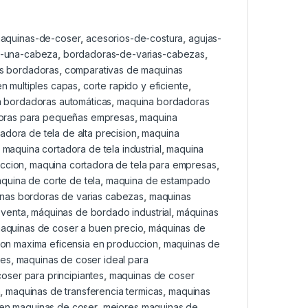
maquinas-de-coser
,
acesorios-de-costura
,
agujas-
-una-cabeza
,
bordadoras-de-varias-cabezas
,
as bordadoras
,
comparativas de maquinas
en multiples capas
,
corte rapido y eficiente
,
 bordadoras automáticas
,
maquina bordadoras
oras para pequeñas empresas
,
maquina
adora de tela de alta precision
,
maquina
,
maquina cortadora de tela industrial
,
maquina
eccion
,
maquina cortadora de tela para empresas
,
quina de corte de tela
,
maquina de estampado
nas bordoras de varias cabezas
,
maquinas
 venta
,
máquinas de bordado industrial
,
máquinas
aquinas de coser a buen precio
,
máquinas de
on maxima eficensia en produccion
,
maquinas de
res
,
maquinas de coser ideal para
oser para principiantes
,
maquinas de coser
n
,
maquinas de transferencia termicas
,
maquinas
 en maquinas de coser
,
mejores maquinas de