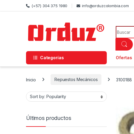
Skip to navigation
Skip to content
(+57) 304 375 1980
info@orduzcolombia.com
Search f
Categorías
Ofertas
Inicio
Repuestos Mecánicos
3100188
Últimos productos