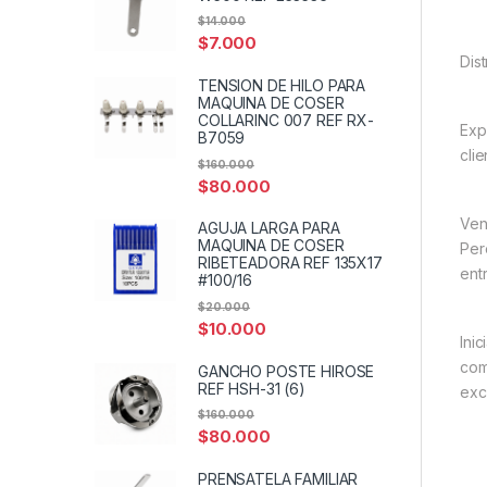
$
14.000
$
7.000
Dis
TENSION DE HILO PARA
MAQUINA DE COSER
COLLARINC 007 REF RX-
Exp
B7059
cli
$
160.000
$
80.000
Ven
AGUJA LARGA PARA
MAQUINA DE COSER
Per
RIBETEADORA REF 135X17
entr
#100/16
$
20.000
$
10.000
Ini
com
GANCHO POSTE HIROSE
REF HSH-31 (6)
exc
$
160.000
$
80.000
PRENSATELA FAMILIAR