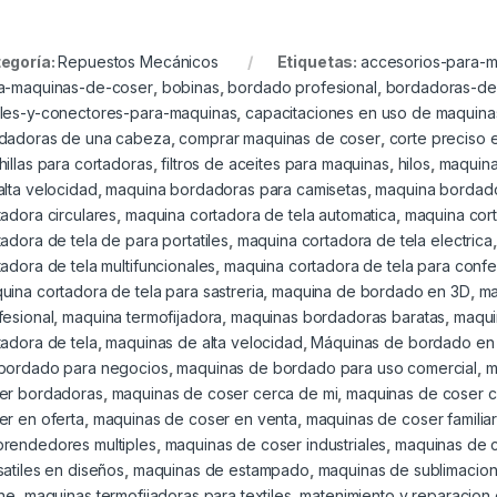
egoría:
Repuestos Mecánicos
Etiquetas:
accesorios-para-
a-maquinas-de-coser
,
bobinas
,
bordado profesional
,
bordadoras-de
les-y-conectores-para-maquinas
,
capacitaciones en uso de maquin
dadoras de una cabeza
,
comprar maquinas de coser
,
corte preciso 
hillas para cortadoras
,
filtros de aceites para maquinas
,
hilos
,
maquina
alta velocidad
,
maquina bordadoras para camisetas
,
maquina bordad
tadora circulares
,
maquina cortadora de tela automatica
,
maquina cort
tadora de tela de para portatiles
,
maquina cortadora de tela electrica
tadora de tela multifuncionales
,
maquina cortadora de tela para conf
uina cortadora de tela para sastreria
,
maquina de bordado en 3D
,
ma
fesional
,
maquina termofijadora
,
maquinas bordadoras baratas
,
maqui
tadora de tela
,
maquinas de alta velocidad
,
Máquinas de bordado en
bordado para negocios
,
maquinas de bordado para uso comercial
,
m
er bordadoras
,
maquinas de coser cerca de mi
,
maquinas de coser c
er en oferta
,
maquinas de coser en venta
,
maquinas de coser familia
rendedores multiples
,
maquinas de coser industriales
,
maquinas de c
satiles en diseños
,
maquinas de estampado
,
maquinas de sublimacio
ine
,
maquinas termofijadoras para textiles
,
matenimiento y reparacion