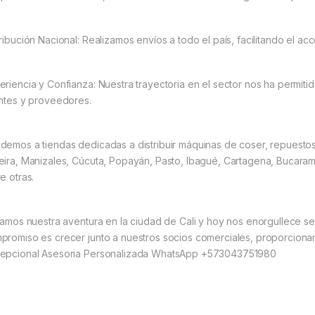
tribución Nacional: Realizamos envíos a todo el país, facilitando el a
eriencia y Confianza: Nuestra trayectoria en el sector nos ha permitid
entes y proveedores.
demos a tiendas dedicadas a distribuir máquinas de coser, repuesto
eira, Manizales, Cúcuta, Popayán, Pasto, Ibagué, Cartagena, Bucarama
e otras.
ciamos nuestra aventura en la ciudad de Cali y hoy nos enorgullece se
promiso es crecer junto a nuestros socios comerciales, proporciona
epcional Asesoria Personalizada WhatsApp +573043751980