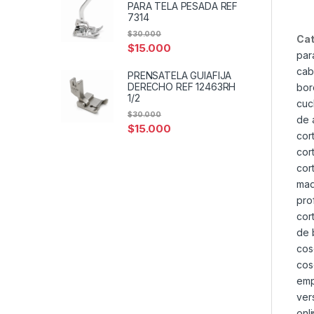
PARA TELA PESADA REF
7314
$
30.000
Cat
$
15.000
par
cab
PRENSATELA GUIAFIJA
DERECHO REF 12463RH
bor
1/2
cuc
$
30.000
de 
$
15.000
cor
cor
cor
maq
pro
cor
de 
cos
cos
emp
ver
onl