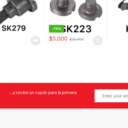
-
75%
$
5.000
$
20.000
...y recibe un cupón para la primera