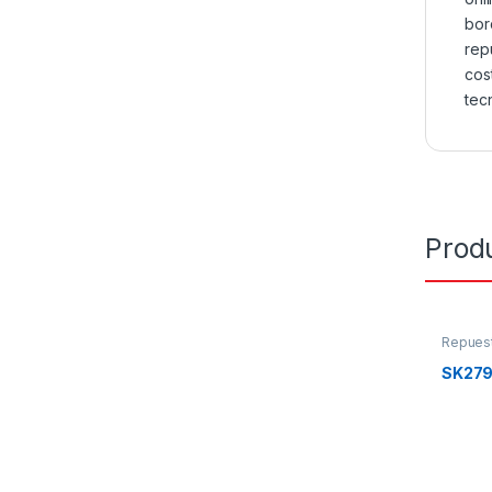
bor
rep
cos
tec
Prod
Repues
SK27