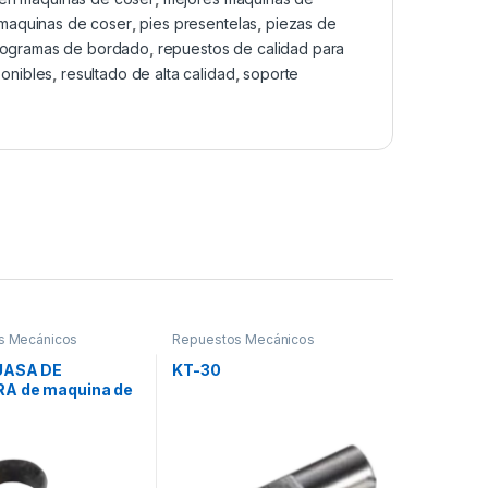
 maquinas de coser
,
pies presentelas
,
piezas de
rogramas de bordado
,
repuestos de calidad para
ponibles
,
resultado de alta calidad
,
soporte
s Mecánicos
Repuestos Mecánicos
UASA DE
KT-30
A de maquina de
leteadora siruba