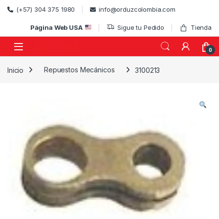
Skip to navigation
Skip to content
(+57) 304 375 1980
info@orduzcolombia.com
Página Web USA
Sigue tu Pedido
Tienda
0
Inicio
Repuestos Mecánicos
3100213
)