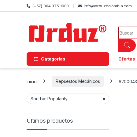
Skip to navigation
Skip to content
(+57) 304 375 1980
info@orduzcolombia.com
Search f
Categorías
Ofertas
Inicio
Repuestos Mecánicos
620004
Últimos productos