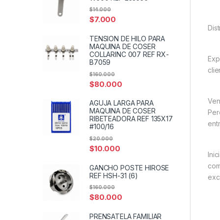
$
14.000
$
7.000
Dis
TENSION DE HILO PARA
MAQUINA DE COSER
COLLARINC 007 REF RX-
Exp
B7059
cli
$
160.000
$
80.000
Ven
AGUJA LARGA PARA
MAQUINA DE COSER
Per
RIBETEADORA REF 135X17
entr
#100/16
$
20.000
$
10.000
Ini
com
GANCHO POSTE HIROSE
REF HSH-31 (6)
exc
$
160.000
$
80.000
PRENSATELA FAMILIAR