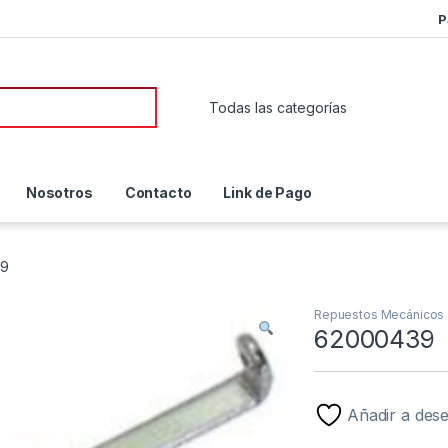
P
or:
Nosotros
Contacto
Link de Pago
39
Repuestos Mecánicos
62000439
Añadir a des