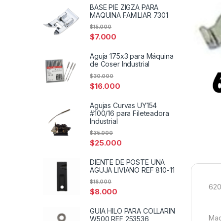
BASE PIE ZIGZA PARA
MAQUINA FAMILIAR 7301
$
15.000
$
7.000
Aguja 175x3 para Máquina
de Coser Industrial
$
30.000
$
16.000
Agujas Curvas UY154
#100/16 para Fileteadora
Industrial
$
35.000
$
25.000
DIENTE DE POSTE UNA
AGUJA LIVIANO REF 810-11
$
16.000
62
$
8.000
GUIA HILO PARA COLLARIN
Maq
W500 REF 253536