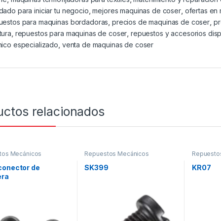
dado para iniciar tu negocio
,
mejores maquinas de coser
,
ofertas en
uestos para maquinas bordadoras
,
precios de maquinas de coser
,
p
tura
,
repuestos para maquinas de coser
,
repuestos y accesorios dis
nico especializado
,
venta de maquinas de coser
uctos relacionados
tos Mecánicos
Repuestos Mecánicos
Repuesto
conector de
SK399
KR07
ra