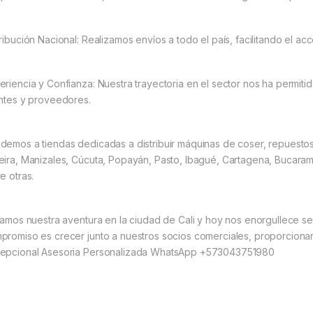
tribución Nacional: Realizamos envíos a todo el país, facilitando el a
eriencia y Confianza: Nuestra trayectoria en el sector nos ha permitid
entes y proveedores.
demos a tiendas dedicadas a distribuir máquinas de coser, repuesto
eira, Manizales, Cúcuta, Popayán, Pasto, Ibagué, Cartagena, Bucarama
e otras.
ciamos nuestra aventura en la ciudad de Cali y hoy nos enorgullece se
promiso es crecer junto a nuestros socios comerciales, proporciona
epcional Asesoria Personalizada WhatsApp +573043751980