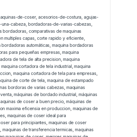
maquinas-de-coser
,
acesorios-de-costura
,
agujas-
-una-cabeza
,
bordadoras-de-varias-cabezas
,
as bordadoras
,
comparativas de maquinas
en multiples capas
,
corte rapido y eficiente
,
 bordadoras automáticas
,
maquina bordadoras
oras para pequeñas empresas
,
maquina
adora de tela de alta precision
,
maquina
,
maquina cortadora de tela industrial
,
maquina
eccion
,
maquina cortadora de tela para empresas
,
quina de corte de tela
,
maquina de estampado
nas bordoras de varias cabezas
,
maquinas
 venta
,
máquinas de bordado industrial
,
máquinas
aquinas de coser a buen precio
,
máquinas de
on maxima eficensia en produccion
,
maquinas de
res
,
maquinas de coser ideal para
oser para principiantes
,
maquinas de coser
n
,
maquinas de transferencia termicas
,
maquinas
 en maquinas de coser
,
mejores maquinas de