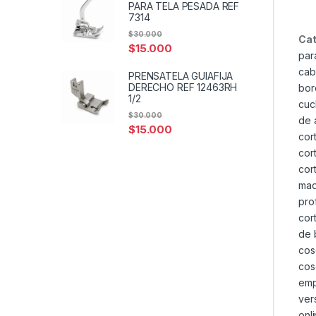
PARA TELA PESADA REF
7314
$
30.000
Cat
$
15.000
par
cab
PRENSATELA GUIAFIJA
DERECHO REF 12463RH
bor
1/2
cuc
$
30.000
de 
$
15.000
cor
cor
cor
maq
pro
cor
de 
cos
cos
emp
ver
onl