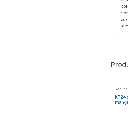
bor
rep
cos
tec
Prod
Repues
KT24 
mange