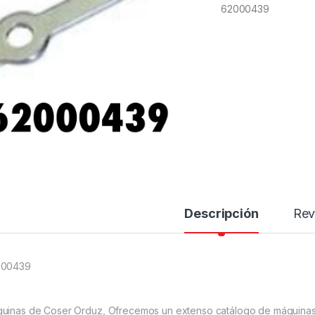
62000439
Descripción
Rev
000439
uinas de Coser Orduz, Ofrecemos un extenso catálogo de máquinas 