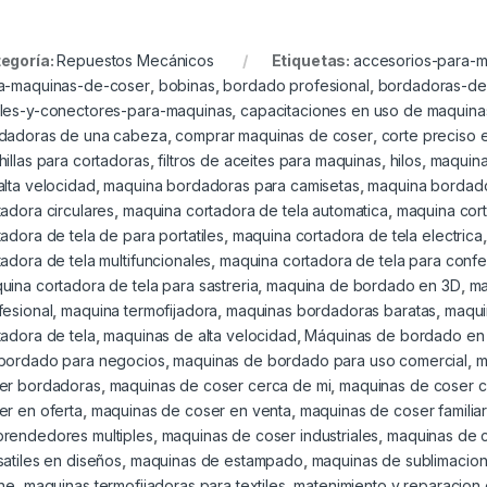
egoría:
Repuestos Mecánicos
Etiquetas:
accesorios-para-
a-maquinas-de-coser
,
bobinas
,
bordado profesional
,
bordadoras-de
les-y-conectores-para-maquinas
,
capacitaciones en uso de maquin
dadoras de una cabeza
,
comprar maquinas de coser
,
corte preciso 
hillas para cortadoras
,
filtros de aceites para maquinas
,
hilos
,
maquina
alta velocidad
,
maquina bordadoras para camisetas
,
maquina bordad
tadora circulares
,
maquina cortadora de tela automatica
,
maquina cort
tadora de tela de para portatiles
,
maquina cortadora de tela electrica
tadora de tela multifuncionales
,
maquina cortadora de tela para conf
uina cortadora de tela para sastreria
,
maquina de bordado en 3D
,
ma
fesional
,
maquina termofijadora
,
maquinas bordadoras baratas
,
maqui
tadora de tela
,
maquinas de alta velocidad
,
Máquinas de bordado en
bordado para negocios
,
maquinas de bordado para uso comercial
,
m
er bordadoras
,
maquinas de coser cerca de mi
,
maquinas de coser c
er en oferta
,
maquinas de coser en venta
,
maquinas de coser familia
rendedores multiples
,
maquinas de coser industriales
,
maquinas de c
satiles en diseños
,
maquinas de estampado
,
maquinas de sublimacio
ine
,
maquinas termofijadoras para textiles
,
matenimiento y reparacion