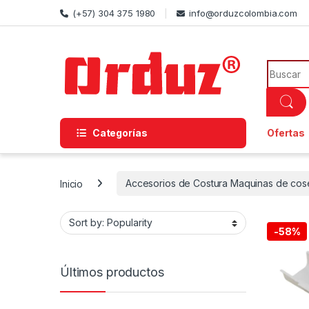
Skip to navigation
Skip to content
(+57) 304 375 1980
info@orduzcolombia.com
Search f
Categorías
Ofertas
Inicio
Accesorios de Costura Maquinas de cos
-
58%
Últimos productos