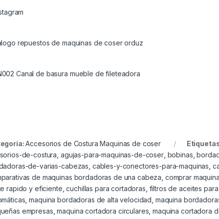
nstagram
alogo repuestos de maquinas de coser orduz
002 Canal de basura mueble de fileteadora
egoría:
Accesorios de Costura Maquinas de coser
Etiqueta
sorios-de-costura
,
agujas-para-maquinas-de-coser
,
bobinas
,
bordad
dadoras-de-varias-cabezas
,
cables-y-conectores-para-maquinas
,
c
parativas de maquinas bordadoras de una cabeza
,
comprar maquina
te rapido y eficiente
,
cuchillas para cortadoras
,
filtros de aceites par
omáticas
,
maquina bordadoras de alta velocidad
,
maquina bordadoras
ueñas empresas
,
maquina cortadora circulares
,
maquina cortadora de