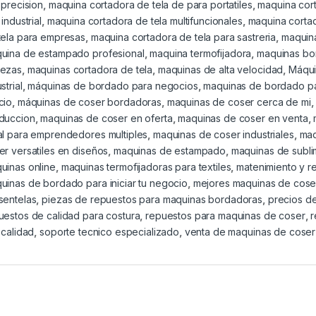
 precision
,
maquina cortadora de tela de para portatiles
,
maquina cort
 industrial
,
maquina cortadora de tela multifuncionales
,
maquina cortad
tela para empresas
,
maquina cortadora de tela para sastreria
,
maquin
uina de estampado profesional
,
maquina termofijadora
,
maquinas bo
ezas
,
maquinas cortadora de tela
,
maquinas de alta velocidad
,
Máqui
strial
,
máquinas de bordado para negocios
,
maquinas de bordado pa
cio
,
máquinas de coser bordadoras
,
maquinas de coser cerca de mi
duccion
,
maquinas de coser en oferta
,
maquinas de coser en venta
,
al para emprendedores multiples
,
maquinas de coser industriales
,
maq
er versatiles en diseños
,
maquinas de estampado
,
maquinas de subli
uinas online
,
maquinas termofijadoras para textiles
,
matenimiento y r
uinas de bordado para iniciar tu negocio
,
mejores maquinas de cose
sentelas
,
piezas de repuestos para maquinas bordadoras
,
precios d
uestos de calidad para costura
,
repuestos para maquinas de coser
,
r
 calidad
,
soporte tecnico especializado
,
venta de maquinas de coser