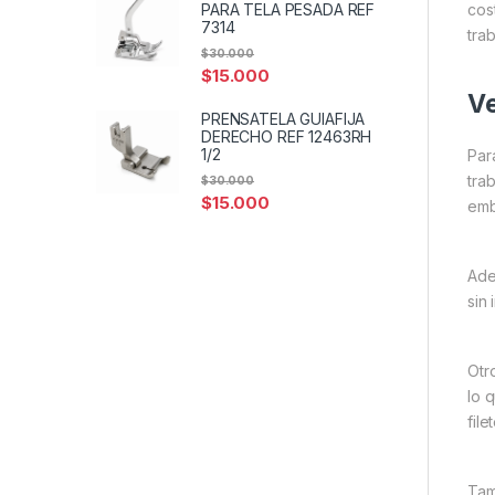
PARA TELA PESADA REF
cos
7314
tra
$
30.000
$
15.000
Ve
PRENSATELA GUIAFIJA
DERECHO REF 12463RH
1/2
Par
tra
$
30.000
$
15.000
emb
Ade
sin
Otr
lo 
fil
Tam