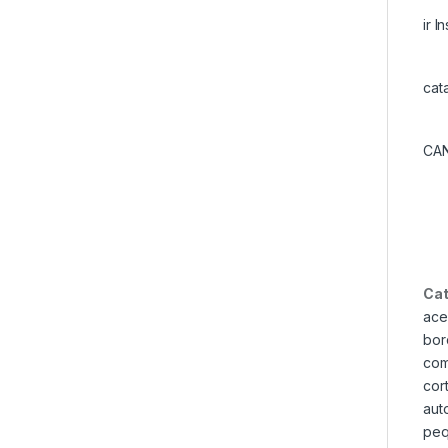
ir I
cat
CAN
Cat
ace
bor
com
cor
aut
peq