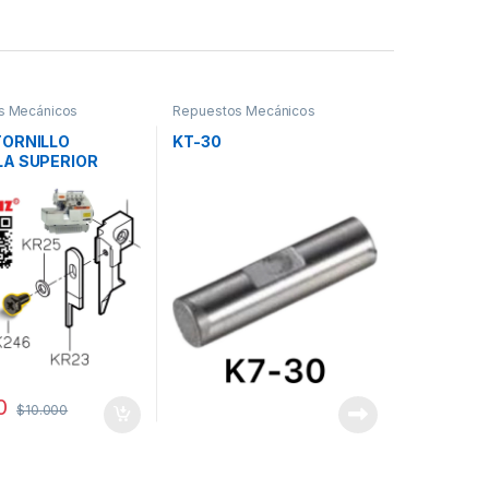
s Mecánicos
Repuestos Mecánicos
TORNILLO
KT-30
LA SUPERIOR
0
$
10.000