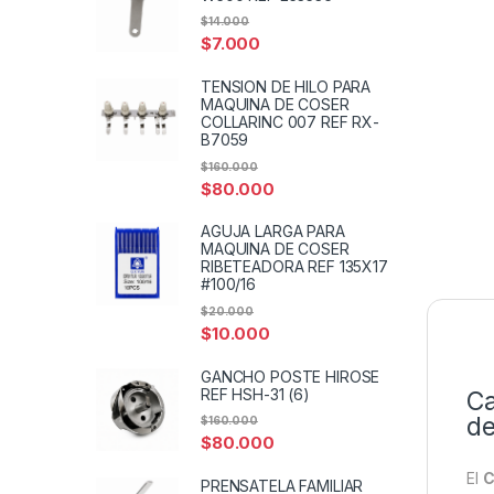
$
14.000
$
7.000
TENSION DE HILO PARA
MAQUINA DE COSER
COLLARINC 007 REF RX-
B7059
$
160.000
$
80.000
AGUJA LARGA PARA
MAQUINA DE COSER
RIBETEADORA REF 135X17
#100/16
$
20.000
$
10.000
GANCHO POSTE HIROSE
REF HSH-31 (6)
Ca
de
$
160.000
$
80.000
El
C
PRENSATELA FAMILIAR