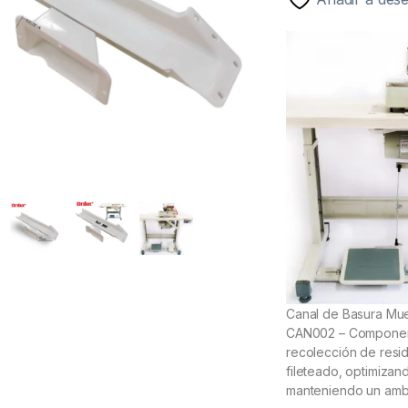
Canal de Basura Mue
CAN002 – Component
recolección de resi
fileteado, optimizan
manteniendo un ambi