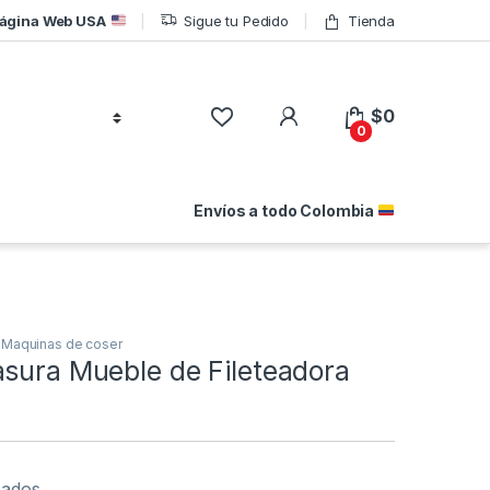
ágina Web USA
Sigue tu Pedido
Tienda
$
0
0
Envíos a todo Colombia
 Maquinas de coser
asura Mueble de Fileteadora
eados