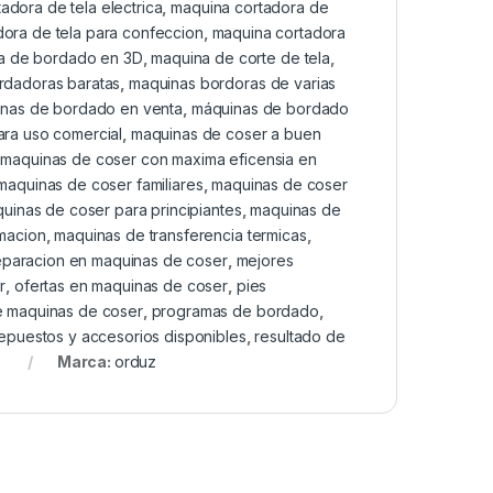
adora de tela electrica
,
maquina cortadora de
ora de tela para confeccion
,
maquina cortadora
a de bordado en 3D
,
maquina de corte de tela
,
rdadoras baratas
,
maquinas bordoras de varias
nas de bordado en venta
,
máquinas de bordado
ra uso comercial
,
maquinas de coser a buen
,
maquinas de coser con maxima eficensia en
maquinas de coser familiares
,
maquinas de coser
uinas de coser para principiantes
,
maquinas de
macion
,
maquinas de transferencia termicas
,
eparacion en maquinas de coser
,
mejores
r
,
ofertas en maquinas de coser
,
pies
e maquinas de coser
,
programas de bordado
,
epuestos y accesorios disponibles
,
resultado de
Marca:
orduz