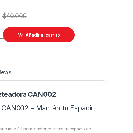
$
40.000
ueble de Fileteadora CAN002 quantity
Añadir al carrito
iews
leteadora CAN002
a CAN002 – Mantén tu Espacio
rio muy útil para mantener limpio tu espacio de