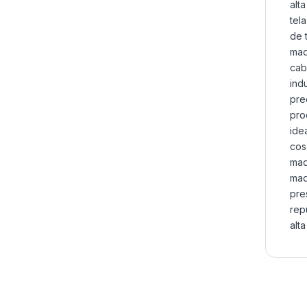
alta
tela
de 
maq
cab
indu
pre
pro
ide
cos
maq
maq
pre
rep
alta