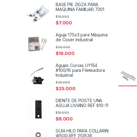
BASE PIE ZIGZA PARA
MAQUINA FAMILIAR 7301
$
15.000
$
7.000
Aguja 175x3 para Máquina
de Coser Industrial
$
30.000
$
16.000
Agujas Curvas UY154
#100/16 para Fileteadora
Industrial
$
35.000
$
25.000
DIENTE DE POSTE UNA
AGUJA LIVIANO REF 810-11
$
16.000
$
8.000
GUIA HILO PARA COLLARIN
W500 REF 253536