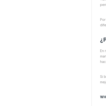
per
Por
dif
¿P
En 
man
hac
Si 
mej
WH