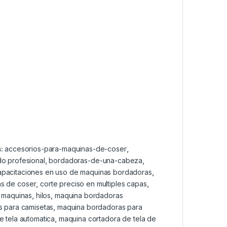
s:
accesorios-para-maquinas-de-coser
,
o profesional
,
bordadoras-de-una-cabeza
,
apacitaciones en uso de maquinas bordadoras
,
s de coser
,
corte preciso en multiples capas
,
a maquinas
,
hilos
,
maquina bordadoras
 para camisetas
,
maquina bordadoras para
 tela automatica
,
maquina cortadora de tela de