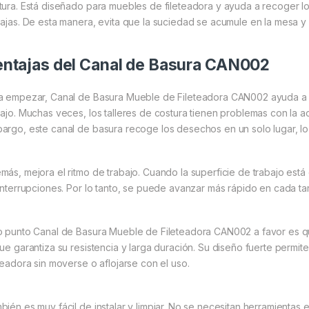
tura. Está diseñado para muebles de fileteadora y ayuda a recoger lo
bajas. De esta manera, evita que la suciedad se acumule en la mesa y 
ntajas del Canal de Basura CAN002
a empezar, Canal de Basura Mueble de Fileteadora CAN002 ayuda a ma
bajo. Muchas veces, los talleres de costura tienen problemas con la a
argo, este canal de basura recoge los desechos en un solo lugar, lo q
más, mejora el ritmo de trabajo. Cuando la superficie de trabajo está
 interrupciones. Por lo tanto, se puede avanzar más rápido en cada ta
o punto Canal de Basura Mueble de Fileteadora CAN002 a favor es q
que garantiza su resistencia y larga duración. Su diseño fuerte permit
eteadora sin moverse o aflojarse con el uso.
bién es muy fácil de instalar y limpiar. No se necesitan herramientas