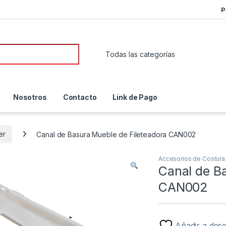
P
or:
Nosotros
Contacto
Link de Pago
er
Canal de Basura Mueble de Fileteadora CAN002
Accesorios de Costura
Canal de B
CAN002
Añadir a des