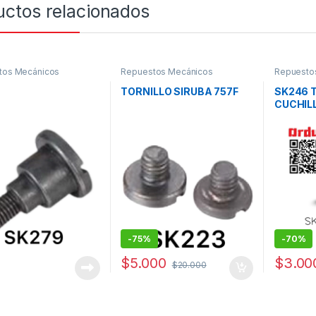
uctos relacionados
tos Mecánicos
Repuestos Mecánicos
Repuesto
9
TORNILLO SIRUBA 757F
SK246 
CUCHIL
-
75%
-
70%
$
5.000
$
3.00
$
20.000