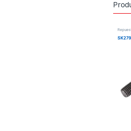
Prod
Repues
SK27