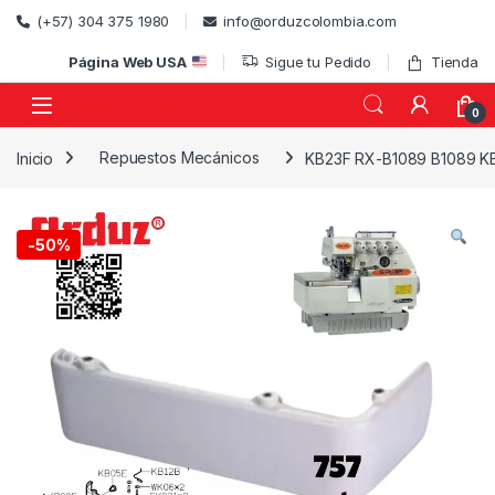
Skip to navigation
Skip to content
(+57) 304 375 1980
info@orduzcolombia.com
Página Web USA
Sigue tu Pedido
Tienda
0
Inicio
Repuestos Mecánicos
KB23F RX-B1089 B1089 K
)
-
50%