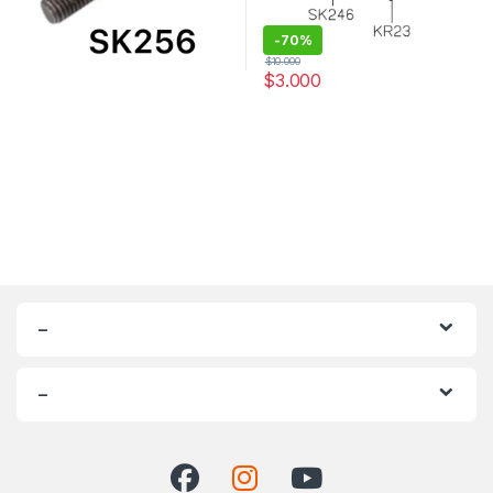
-
70%
$
10.000
$
3.000
–
–