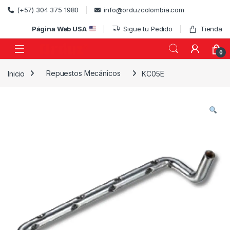
Skip to navigation
Skip to content
(+57) 304 375 1980
info@orduzcolombia.com
Página Web USA
Sigue tu Pedido
Tienda
0
Inicio
Repuestos Mecánicos
KC05E
)