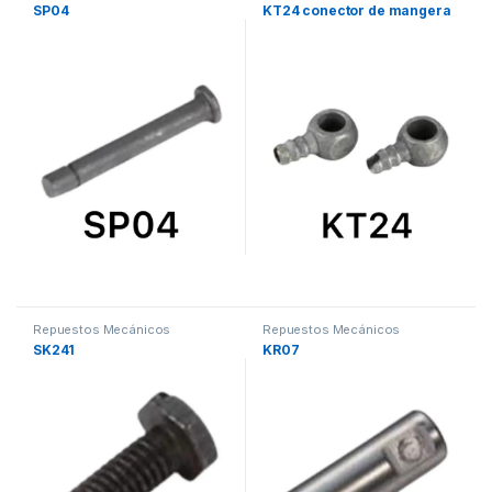
SP04
KT24 conector de mangera
Repuestos Mecánicos
Repuestos Mecánicos
SK241
KR07