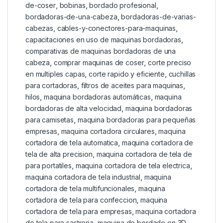
de-coser
,
bobinas
,
bordado profesional
,
bordadoras-de-una-cabeza
,
bordadoras-de-varias-
cabezas
,
cables-y-conectores-para-maquinas
,
capacitaciones en uso de maquinas bordadoras
,
comparativas de maquinas bordadoras de una
cabeza
,
comprar maquinas de coser
,
corte preciso
en multiples capas
,
corte rapido y eficiente
,
cuchillas
para cortadoras
,
filtros de aceites para maquinas
,
hilos
,
maquina bordadoras automáticas
,
maquina
bordadoras de alta velocidad
,
maquina bordadoras
para camisetas
,
maquina bordadoras para pequeñas
empresas
,
maquina cortadora circulares
,
maquina
cortadora de tela automatica
,
maquina cortadora de
tela de alta precision
,
maquina cortadora de tela de
para portatiles
,
maquina cortadora de tela electrica
,
maquina cortadora de tela industrial
,
maquina
cortadora de tela multifuncionales
,
maquina
cortadora de tela para confeccion
,
maquina
cortadora de tela para empresas
,
maquina cortadora
de tela para sastreria
,
maquina de bordado en 3D
,