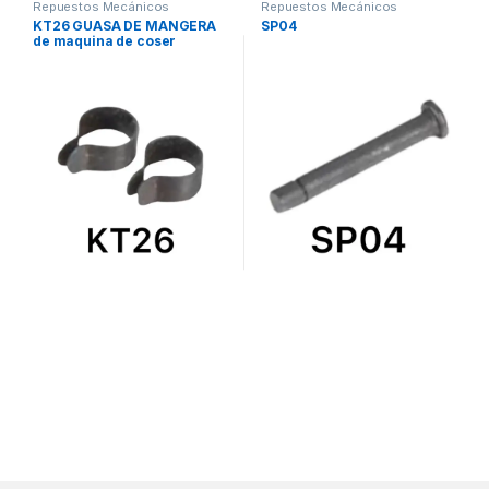
Repuestos Mecánicos
Repuestos Mecánicos
KT26 GUASA DE MANGERA
SP04
de maquina de coser
fileteadora siruba