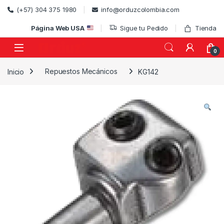
Skip to navigation
Skip to content
(+57) 304 375 1980
info@orduzcolombia.com
Página Web USA
Sigue tu Pedido
Tienda
0
Inicio
Repuestos Mecánicos
KG142
)