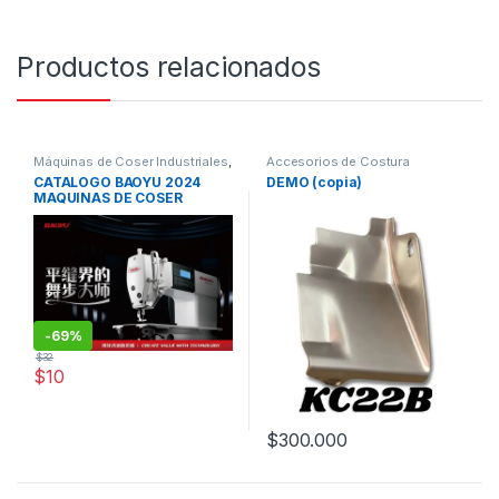
Productos relacionados
Máquinas de Coser Industriales
,
Accesorios de Costura
Repuestos Mecánicos
Maquinas de coser
CATALOGO BAOYU 2024
DEMO (copia)
MAQUINAS DE COSER
-
69%
$
32
$
10
$
300.000