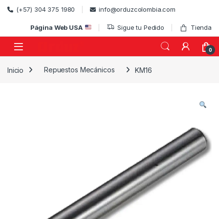
Skip to navigation
Skip to content
(+57) 304 375 1980
info@orduzcolombia.com
Página Web USA
Sigue tu Pedido
Tienda
0
Inicio
Repuestos Mecánicos
KM16
)