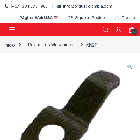
Skip to navigation
Skip to content
(+57) 304 375 1980
info@orduzcolombia.com
Página Web USA
Sigue tu Pedido
Tienda
0
Inicio
Repuestos Mecánicos
KN211
)