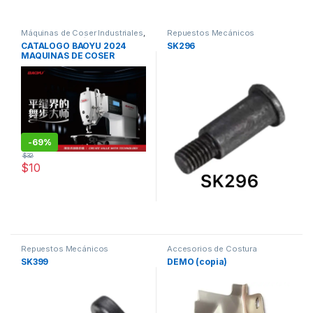
Máquinas de Coser Industriales
,
Repuestos Mecánicos
Repuestos Mecánicos
CATALOGO BAOYU 2024
SK296
MAQUINAS DE COSER
-
69%
$
32
$
10
Repuestos Mecánicos
Accesorios de Costura
Maquinas de coser
SK399
DEMO (copia)