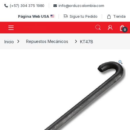
Skip to navigation
Skip to content
(+57) 304 375 1980
info@orduzcolombia.com
Página Web USA
Sigue tu Pedido
Tienda
0
Inicio
Repuestos Mecánicos
KT47B
)