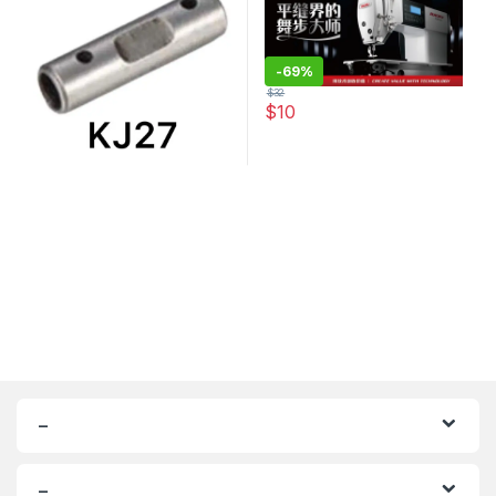
-
69%
$
32
$
10
–
–