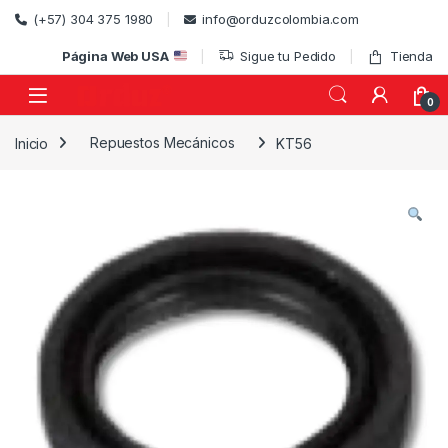
Skip to navigation
Skip to content
(+57) 304 375 1980
info@orduzcolombia.com
Página Web USA
Sigue tu Pedido
Tienda
0
Inicio
Repuestos Mecánicos
KT56
)