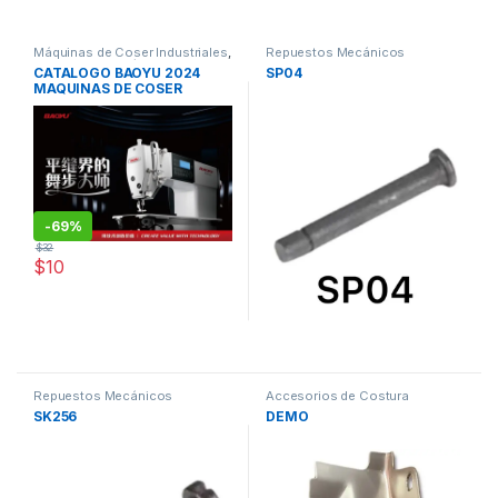
Máquinas de Coser Industriales
,
Repuestos Mecánicos
Repuestos Mecánicos
CATALOGO BAOYU 2024
SP04
MAQUINAS DE COSER
-
69%
$
32
$
10
Repuestos Mecánicos
Accesorios de Costura
Maquinas de coser
SK256
DEMO