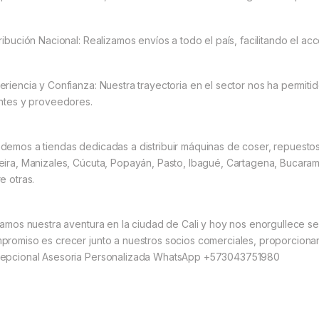
tribución Nacional: Realizamos envíos a todo el país, facilitando el a
eriencia y Confianza: Nuestra trayectoria en el sector nos ha permitid
entes y proveedores.
demos a tiendas dedicadas a distribuir máquinas de coser, repuesto
eira, Manizales, Cúcuta, Popayán, Pasto, Ibagué, Cartagena, Bucarama
e otras.
ciamos nuestra aventura en la ciudad de Cali y hoy nos enorgullece se
promiso es crecer junto a nuestros socios comerciales, proporciona
epcional Asesoria Personalizada WhatsApp +573043751980