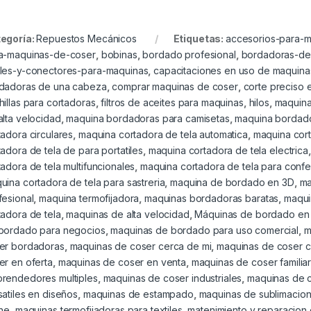
egoría:
Repuestos Mecánicos
Etiquetas:
accesorios-para-
a-maquinas-de-coser
,
bobinas
,
bordado profesional
,
bordadoras-de
les-y-conectores-para-maquinas
,
capacitaciones en uso de maquin
dadoras de una cabeza
,
comprar maquinas de coser
,
corte preciso 
hillas para cortadoras
,
filtros de aceites para maquinas
,
hilos
,
maquina
alta velocidad
,
maquina bordadoras para camisetas
,
maquina bordad
tadora circulares
,
maquina cortadora de tela automatica
,
maquina cort
tadora de tela de para portatiles
,
maquina cortadora de tela electrica
tadora de tela multifuncionales
,
maquina cortadora de tela para conf
uina cortadora de tela para sastreria
,
maquina de bordado en 3D
,
ma
fesional
,
maquina termofijadora
,
maquinas bordadoras baratas
,
maqui
tadora de tela
,
maquinas de alta velocidad
,
Máquinas de bordado en
bordado para negocios
,
maquinas de bordado para uso comercial
,
m
er bordadoras
,
maquinas de coser cerca de mi
,
maquinas de coser c
er en oferta
,
maquinas de coser en venta
,
maquinas de coser familia
rendedores multiples
,
maquinas de coser industriales
,
maquinas de c
satiles en diseños
,
maquinas de estampado
,
maquinas de sublimacio
ine
,
maquinas termofijadoras para textiles
,
matenimiento y reparacion