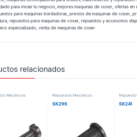
dado para iniciar tu negocio
,
mejores maquinas de coser
,
ofertas en
uestos para maquinas bordadoras
,
precios de maquinas de coser
,
p
tura
,
repuestos para maquinas de coser
,
repuestos y accesorios dis
nico especializado
,
venta de maquinas de coser
uctos relacionados
tos Mecánicos
Repuestos Mecánicos
Repuesto
6
SK296
SK241