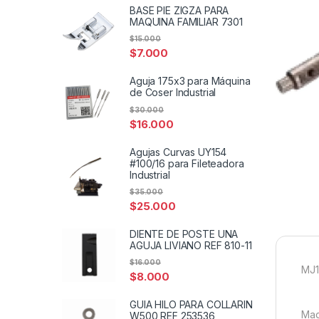
BASE PIE ZIGZA PARA
MAQUINA FAMILIAR 7301
$
15.000
$
7.000
Aguja 175x3 para Máquina
de Coser Industrial
$
30.000
$
16.000
Agujas Curvas UY154
#100/16 para Fileteadora
Industrial
$
35.000
$
25.000
DIENTE DE POSTE UNA
AGUJA LIVIANO REF 810-11
$
16.000
MJ
$
8.000
GUIA HILO PARA COLLARIN
Maq
W500 REF 253536