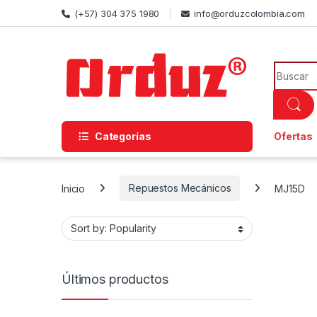
Skip to navigation
Skip to content
(+57) 304 375 1980
info@orduzcolombia.com
Search f
Categorías
Ofertas
Inicio
Repuestos Mecánicos
MJ15D
Últimos productos