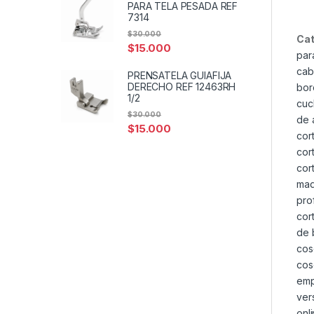
PARA TELA PESADA REF
7314
$
30.000
Cat
$
15.000
par
cab
PRENSATELA GUIAFIJA
DERECHO REF 12463RH
bor
1/2
cuc
$
30.000
de 
$
15.000
cor
cor
cor
maq
pro
cor
de 
cos
cos
emp
ver
onl