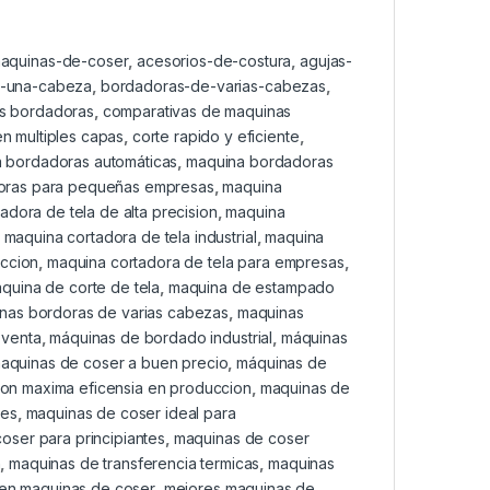
maquinas-de-coser
,
acesorios-de-costura
,
agujas-
-una-cabeza
,
bordadoras-de-varias-cabezas
,
as bordadoras
,
comparativas de maquinas
en multiples capas
,
corte rapido y eficiente
,
 bordadoras automáticas
,
maquina bordadoras
oras para pequeñas empresas
,
maquina
adora de tela de alta precision
,
maquina
,
maquina cortadora de tela industrial
,
maquina
eccion
,
maquina cortadora de tela para empresas
,
quina de corte de tela
,
maquina de estampado
nas bordoras de varias cabezas
,
maquinas
 venta
,
máquinas de bordado industrial
,
máquinas
aquinas de coser a buen precio
,
máquinas de
on maxima eficensia en produccion
,
maquinas de
res
,
maquinas de coser ideal para
oser para principiantes
,
maquinas de coser
n
,
maquinas de transferencia termicas
,
maquinas
 en maquinas de coser
,
mejores maquinas de