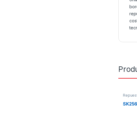
bor
rep
cos
tec
Prod
Repues
SK25