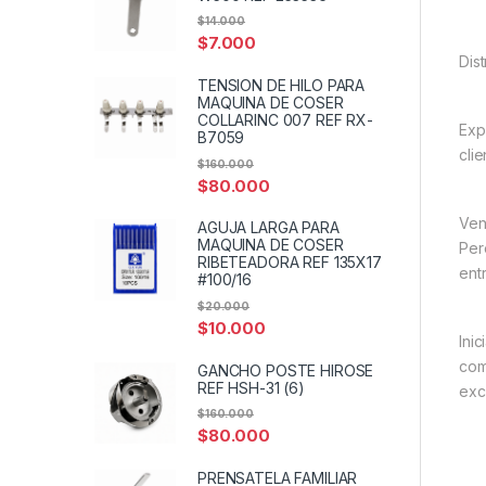
$
14.000
$
7.000
Dis
TENSION DE HILO PARA
MAQUINA DE COSER
COLLARINC 007 REF RX-
Exp
B7059
cli
$
160.000
$
80.000
Ven
AGUJA LARGA PARA
MAQUINA DE COSER
Per
RIBETEADORA REF 135X17
entr
#100/16
$
20.000
$
10.000
Ini
com
GANCHO POSTE HIROSE
REF HSH-31 (6)
exc
$
160.000
$
80.000
PRENSATELA FAMILIAR