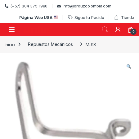
Skip to navigation
Skip to content
(+57) 304 375 1980
info@orduzcolombia.com
Página Web USA
Sigue tu Pedido
Tienda
0
Inicio
Repuestos Mecánicos
MJ18
)