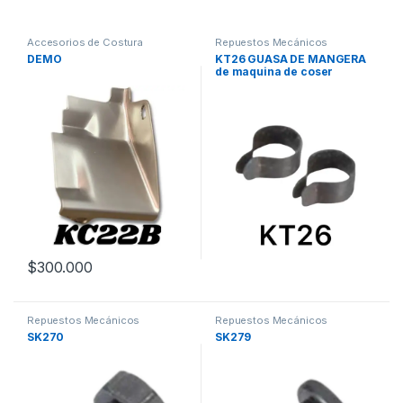
Accesorios de Costura
Repuestos Mecánicos
Maquinas de coser
DEMO
KT26 GUASA DE MANGERA
de maquina de coser
fileteadora siruba
$
300.000
Repuestos Mecánicos
Repuestos Mecánicos
SK270
SK279