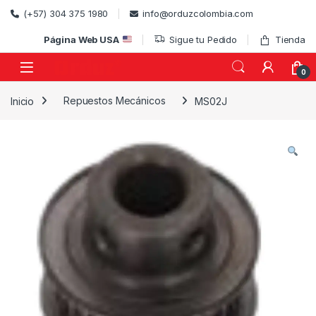
Skip to navigation
Skip to content
(+57) 304 375 1980
info@orduzcolombia.com
Página Web USA
Sigue tu Pedido
Tienda
0
Inicio
Repuestos Mecánicos
MS02J
)