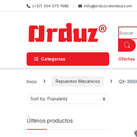
Skip to navigation
Skip to content
(+57) 304 375 1980
info@orduzcolombia.com
Search f
Categorías
Ofertas
Inicio
Repuestos Mecánicos
QX-395
Últimos productos