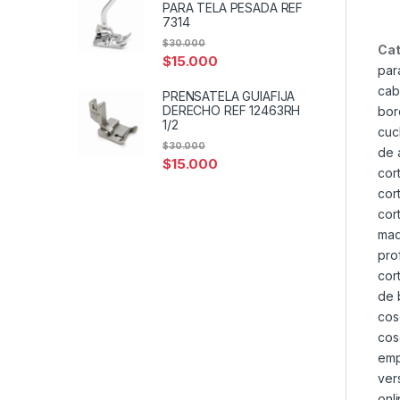
PARA TELA PESADA REF
7314
$
30.000
Cat
$
15.000
par
cab
PRENSATELA GUIAFIJA
DERECHO REF 12463RH
bor
1/2
cuc
$
30.000
de 
$
15.000
cor
cor
cor
maq
pro
cor
de 
cos
cos
emp
ver
onl