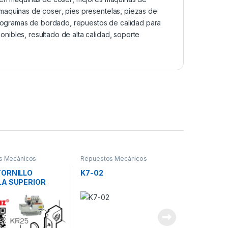
 maquinas de coser
,
pies presentelas
,
piezas de
rogramas de bordado
,
repuestos de calidad para
ponibles
,
resultado de alta calidad
,
soporte
s Mecánicos
Repuestos Mecánicos
TORNILLO
K7-02
LA SUPERIOR