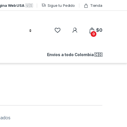
gina Web USA
🇺🇸
Sigue tu Pedido
Tienda
$
0
0
Envíos a todo Colombia 🇨🇴
eados