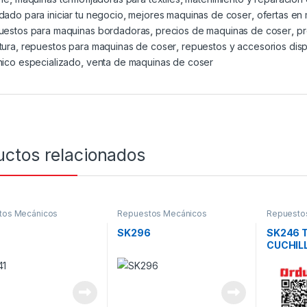
dado para iniciar tu negocio
,
mejores maquinas de coser
,
ofertas en
uestos para maquinas bordadoras
,
precios de maquinas de coser
,
p
tura
,
repuestos para maquinas de coser
,
repuestos y accesorios dis
nico especializado
,
venta de maquinas de coser
uctos relacionados
tos Mecánicos
Repuestos Mecánicos
Repuesto
SK296
SK246 
CUCHIL