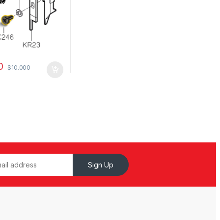
0
$
10.000
Sign Up