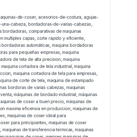
maquinas-de-coser
,
acesorios-de-costura
,
agujas-
-una-cabeza
,
bordadoras-de-varias-cabezas
,
as bordadoras
,
comparativas de maquinas
en multiples capas
,
corte rapido y eficiente
,
 bordadoras automáticas
,
maquina bordadoras
oras para pequeñas empresas
,
maquina
adora de tela de alta precision
,
maquina
,
maquina cortadora de tela industrial
,
maquina
eccion
,
maquina cortadora de tela para empresas
,
quina de corte de tela
,
maquina de estampado
nas bordoras de varias cabezas
,
maquinas
 venta
,
máquinas de bordado industrial
,
máquinas
aquinas de coser a buen precio
,
máquinas de
on maxima eficensia en produccion
,
maquinas de
res
,
maquinas de coser ideal para
oser para principiantes
,
maquinas de coser
n
,
maquinas de transferencia termicas
,
maquinas
 en maquinas de coser
,
mejores maquinas de