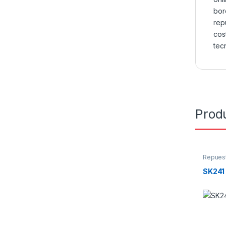
bor
rep
cos
tec
Prod
Repues
SK241