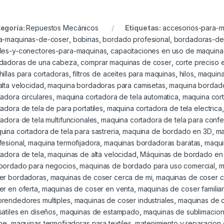
egoría:
Repuestos Mecánicos
Etiquetas:
accesorios-para-
a-maquinas-de-coser
,
bobinas
,
bordado profesional
,
bordadoras-de
les-y-conectores-para-maquinas
,
capacitaciones en uso de maquin
dadoras de una cabeza
,
comprar maquinas de coser
,
corte preciso 
hillas para cortadoras
,
filtros de aceites para maquinas
,
hilos
,
maquina
alta velocidad
,
maquina bordadoras para camisetas
,
maquina bordad
tadora circulares
,
maquina cortadora de tela automatica
,
maquina cort
tadora de tela de para portatiles
,
maquina cortadora de tela electrica
tadora de tela multifuncionales
,
maquina cortadora de tela para conf
uina cortadora de tela para sastreria
,
maquina de bordado en 3D
,
ma
fesional
,
maquina termofijadora
,
maquinas bordadoras baratas
,
maqui
tadora de tela
,
maquinas de alta velocidad
,
Máquinas de bordado en
bordado para negocios
,
maquinas de bordado para uso comercial
,
m
er bordadoras
,
maquinas de coser cerca de mi
,
maquinas de coser c
er en oferta
,
maquinas de coser en venta
,
maquinas de coser familia
rendedores multiples
,
maquinas de coser industriales
,
maquinas de c
satiles en diseños
,
maquinas de estampado
,
maquinas de sublimacio
ine
,
maquinas termofijadoras para textiles
,
matenimiento y reparacion