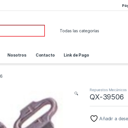
Pá
or:
Nosotros
Contacto
Link de Pago
06
Repuestos Mecánicos
🔍
QX-39506
Añadir a des