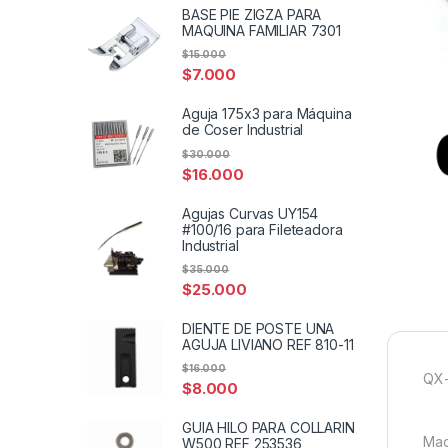
BASE PIE ZIGZA PARA
MAQUINA FAMILIAR 7301
$
15.000
$
7.000
Aguja 175x3 para Máquina
de Coser Industrial
$
30.000
$
16.000
Agujas Curvas UY154
#100/16 para Fileteadora
Industrial
$
35.000
$
25.000
DIENTE DE POSTE UNA
AGUJA LIVIANO REF 810-11
$
16.000
QX
$
8.000
GUIA HILO PARA COLLARIN
Maq
W500 REF 253536