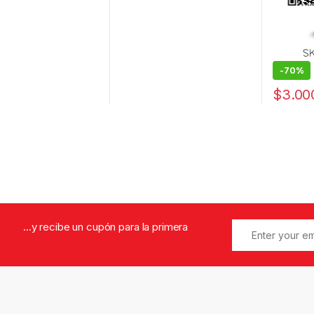
-
70%
$
3.00
...y recibe un cupón para la primera