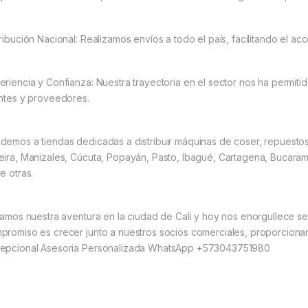
tribución Nacional: Realizamos envíos a todo el país, facilitando el a
eriencia y Confianza: Nuestra trayectoria en el sector nos ha permitid
entes y proveedores.
demos a tiendas dedicadas a distribuir máquinas de coser, repuesto
eira, Manizales, Cúcuta, Popayán, Pasto, Ibagué, Cartagena, Bucarama
e otras.
ciamos nuestra aventura en la ciudad de Cali y hoy nos enorgullece se
promiso es crecer junto a nuestros socios comerciales, proporciona
epcional Asesoria Personalizada WhatsApp +573043751980