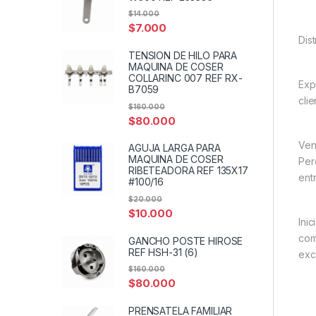
$
14.000
$
7.000
Dis
TENSION DE HILO PARA
MAQUINA DE COSER
COLLARINC 007 REF RX-
Exp
B7059
cli
$
160.000
$
80.000
Ven
AGUJA LARGA PARA
MAQUINA DE COSER
Per
RIBETEADORA REF 135X17
entr
#100/16
$
20.000
$
10.000
Ini
com
GANCHO POSTE HIROSE
REF HSH-31 (6)
exc
$
160.000
$
80.000
PRENSATELA FAMILIAR