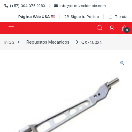
Skip to navigation
Skip to content
(+57) 304 375 1980
info@orduzcolombia.com
Página Web USA
Sigue tu Pedido
Tienda
0
Inicio
Repuestos Mecánicos
QX-40024
)