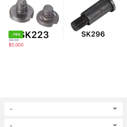
-
75%
$
20.000
$
5.000
–
–