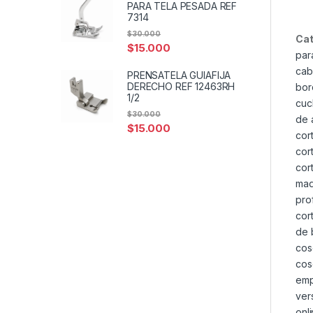
PARA TELA PESADA REF
7314
$
30.000
Cat
$
15.000
par
cab
PRENSATELA GUIAFIJA
DERECHO REF 12463RH
bor
1/2
cuc
$
30.000
de 
$
15.000
cor
cor
cor
maq
pro
cor
de 
cos
cos
emp
ver
onl