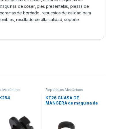
 maquinas de coser
,
pies presentelas
,
piezas de
rogramas de bordado
,
repuestos de calidad para
ponibles
,
resultado de alta calidad
,
soporte
s Mecánicos
Repuestos Mecánicos
K254
KT26 GUASA DE
MANGERA de maquina de
coser fileteadora siruba