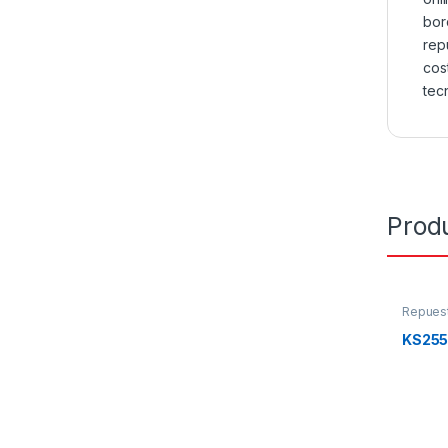
bor
rep
cos
tec
Prod
Repues
KS25