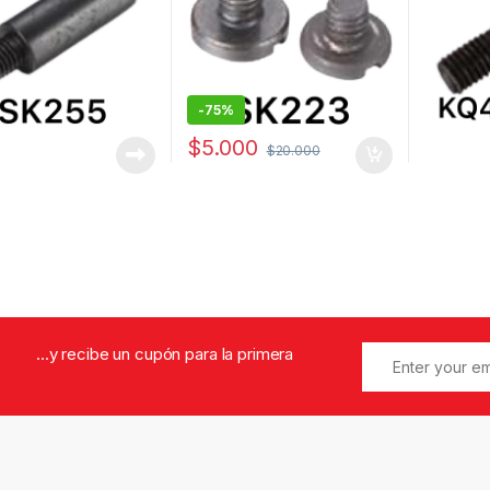
-
75%
$
5.000
$
20.000
...y recibe un cupón para la primera