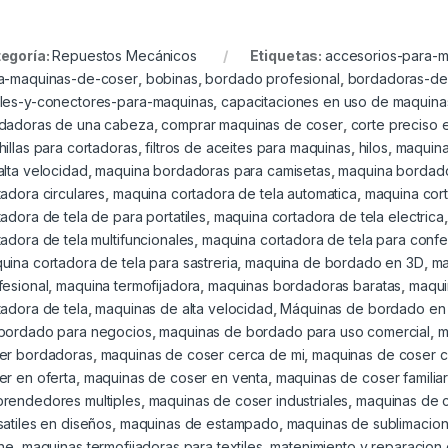
egoría:
Repuestos Mecánicos
Etiquetas:
accesorios-para-
a-maquinas-de-coser
,
bobinas
,
bordado profesional
,
bordadoras-de
les-y-conectores-para-maquinas
,
capacitaciones en uso de maquin
dadoras de una cabeza
,
comprar maquinas de coser
,
corte preciso 
hillas para cortadoras
,
filtros de aceites para maquinas
,
hilos
,
maquina
alta velocidad
,
maquina bordadoras para camisetas
,
maquina bordad
tadora circulares
,
maquina cortadora de tela automatica
,
maquina cort
tadora de tela de para portatiles
,
maquina cortadora de tela electrica
tadora de tela multifuncionales
,
maquina cortadora de tela para conf
uina cortadora de tela para sastreria
,
maquina de bordado en 3D
,
ma
fesional
,
maquina termofijadora
,
maquinas bordadoras baratas
,
maqui
tadora de tela
,
maquinas de alta velocidad
,
Máquinas de bordado en
bordado para negocios
,
maquinas de bordado para uso comercial
,
m
er bordadoras
,
maquinas de coser cerca de mi
,
maquinas de coser c
er en oferta
,
maquinas de coser en venta
,
maquinas de coser familia
rendedores multiples
,
maquinas de coser industriales
,
maquinas de c
satiles en diseños
,
maquinas de estampado
,
maquinas de sublimacio
ine
,
maquinas termofijadoras para textiles
,
matenimiento y reparacion