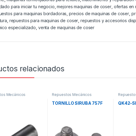
dado para iniciar tu negocio
,
mejores maquinas de coser
,
ofertas en
uestos para maquinas bordadoras
,
precios de maquinas de coser
,
p
tura
,
repuestos para maquinas de coser
,
repuestos y accesorios dis
nico especializado
,
venta de maquinas de coser
uctos relacionados
tos Mecánicos
Repuestos Mecánicos
Repuesto
5
TORNILLO SIRUBA 757F
QK42-S