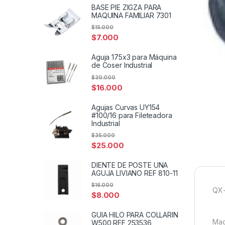
BASE PIE ZIGZA PARA
MAQUINA FAMILIAR 7301
$
15.000
$
7.000
Aguja 175x3 para Máquina
de Coser Industrial
$
30.000
$
16.000
Agujas Curvas UY154
#100/16 para Fileteadora
Industrial
$
35.000
$
25.000
DIENTE DE POSTE UNA
AGUJA LIVIANO REF 810-11
$
16.000
QX-
$
8.000
GUIA HILO PARA COLLARIN
Maq
W500 REF 253536