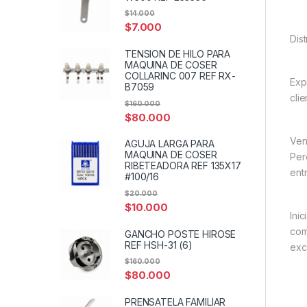
$
14.000
$
7.000
Dis
TENSION DE HILO PARA
MAQUINA DE COSER
COLLARINC 007 REF RX-
Exp
B7059
cli
$
160.000
$
80.000
Ven
AGUJA LARGA PARA
MAQUINA DE COSER
Per
RIBETEADORA REF 135X17
entr
#100/16
$
20.000
$
10.000
Ini
com
GANCHO POSTE HIROSE
REF HSH-31 (6)
exc
$
160.000
$
80.000
PRENSATELA FAMILIAR