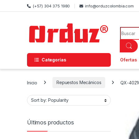
Skip to navigation
Skip to content
(+57) 304 375 1980
info@orduzcolombia.com
Search f
Categorías
Ofertas
Inicio
Repuestos Mecánicos
QX-4021
Últimos productos