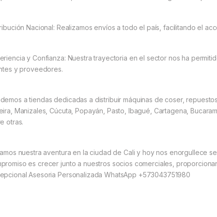
tribución Nacional: Realizamos envíos a todo el país, facilitando el a
eriencia y Confianza: Nuestra trayectoria en el sector nos ha permitid
entes y proveedores.
demos a tiendas dedicadas a distribuir máquinas de coser, repuesto
eira, Manizales, Cúcuta, Popayán, Pasto, Ibagué, Cartagena, Bucarama
e otras.
ciamos nuestra aventura en la ciudad de Cali y hoy nos enorgullece se
promiso es crecer junto a nuestros socios comerciales, proporciona
epcional Asesoria Personalizada WhatsApp +573043751980