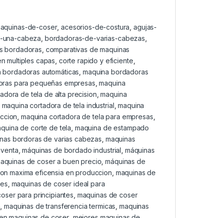
maquinas-de-coser
,
acesorios-de-costura
,
agujas-
-una-cabeza
,
bordadoras-de-varias-cabezas
,
as bordadoras
,
comparativas de maquinas
en multiples capas
,
corte rapido y eficiente
,
 bordadoras automáticas
,
maquina bordadoras
oras para pequeñas empresas
,
maquina
adora de tela de alta precision
,
maquina
,
maquina cortadora de tela industrial
,
maquina
eccion
,
maquina cortadora de tela para empresas
,
quina de corte de tela
,
maquina de estampado
nas bordoras de varias cabezas
,
maquinas
 venta
,
máquinas de bordado industrial
,
máquinas
aquinas de coser a buen precio
,
máquinas de
on maxima eficensia en produccion
,
maquinas de
res
,
maquinas de coser ideal para
oser para principiantes
,
maquinas de coser
n
,
maquinas de transferencia termicas
,
maquinas
 en maquinas de coser
,
mejores maquinas de