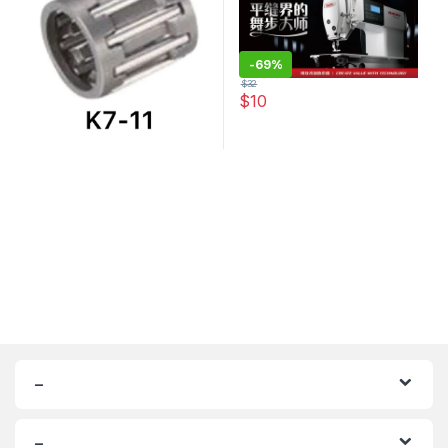
-
69%
$
32
$
10
–
–