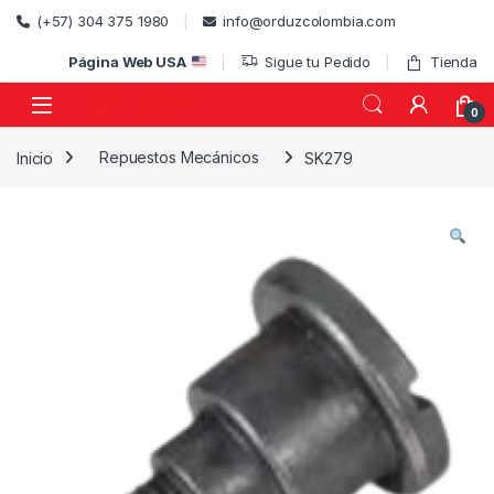
Skip to navigation
Skip to content
(+57) 304 375 1980
info@orduzcolombia.com
Página Web USA
Sigue tu Pedido
Tienda
0
Inicio
Repuestos Mecánicos
SK279
)